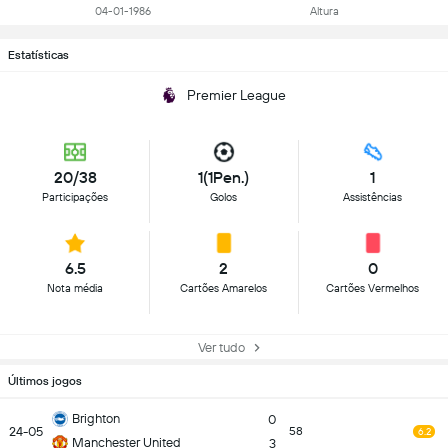
04-01-1986
Altura
Estatísticas
Premier League
20/38
1(1Pen.)
1
Participações
Golos
Assistências
6.5
2
0
Nota média
Cartões Amarelos
Cartões Vermelhos
Ver tudo
Últimos jogos
Brighton
0
24-05
58
6.2
Manchester United
3