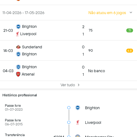
11-04-2026 - 17-05-2026
Não atuou em 6 jogos
Brighton
2
21-03
75
7.1
Liverpool
1
Sunderland
0
14-03
90
6.8
Brighton
1
Brighton
0
04-03
No banco
Arsenal
1
Ver tudo
Histórico profissional
Passe livre
Brighton
01-07-2023
Passe livre
Liverpool
06-07-2015
Transferéncia