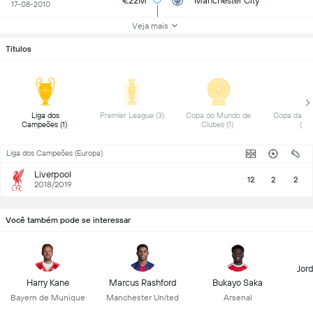
€22M
Manchester City
17-08-2010
Veja mais
Titulos
 Liga dos 
 Premier League (3) 
 Copa do Mundo de 
 Copa da Ing
Campeões (1) 
Clubes (1) 
(2) 
Liga dos Campeões (Europa)
Liverpool
12
2
2
2018/2019
Você também pode se interessar
Jor
Harry Kane
Marcus Rashford
Bukayo Saka
Bayern de Munique
Manchester United
Arsenal