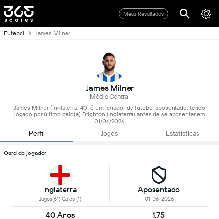
Meus Resultados
Futebol
James Milner
James Milner
Médio Central
James Milner (Inglaterra, 40) é um jogador de futebol aposentado, tendo
jogado por último pelo(a) Brighton (Inglaterra) antes de se aposentar em
01/06/2026
Perfil
Jogos
Estatísticas
Card do jogador
Inglaterra
Aposentado
Jogos(61) Golos (1)
01-06-2026
40 Anos
1.75