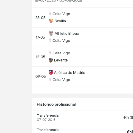
18-07-2026 - 05-08-2026
Celta Vigo
23-05
Sevilla
Athletic Bilbao
17-05
Celta Vigo
Celta Vigo
12-05
Levante
Atlético de Madrid
09-05
Celta Vigo
Ve
Histórico profissional
Transferéncia
€5.
07-07-2015
Transferéncia
€6