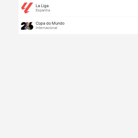
La Liga
Espanha
Copa do Mundo
Internacional
Último marcador
V
X