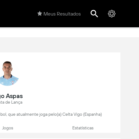
Meus Resultados
go Aspas
ta de Lança
bol, que atualmente joga pelo(a) Celta Vigo (Espanha)
Jogos
Estatísticas