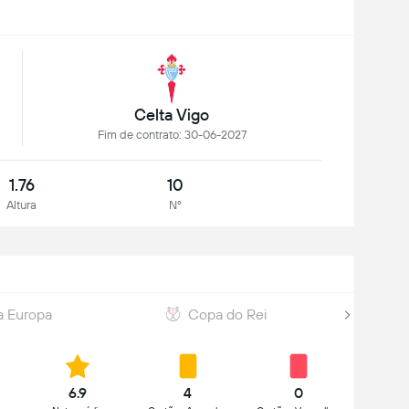
Celta Vigo
Fim de contrato: 30-06-2027
1.76
10
Altura
Nº
a Europa
Copa do Rei
6.9
4
0