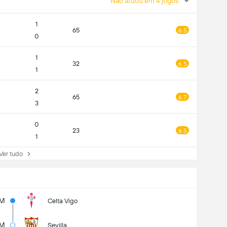
Não atuou em 4 jogos
1
65
6.5
0
1
32
6.5
1
2
65
6.7
3
0
23
6.5
1
r tudo
3M
Celta Vigo
M
Sevilla