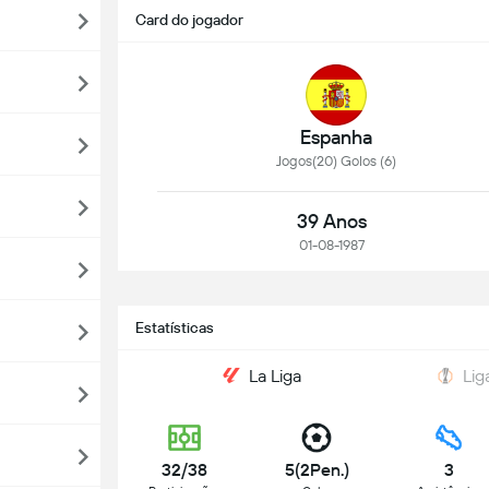
Card do jogador
Espanha
Jogos(20) Golos (6)
39 Anos
01-08-1987
Estatísticas
La Liga
Lig
32/38
5(2Pen.)
3