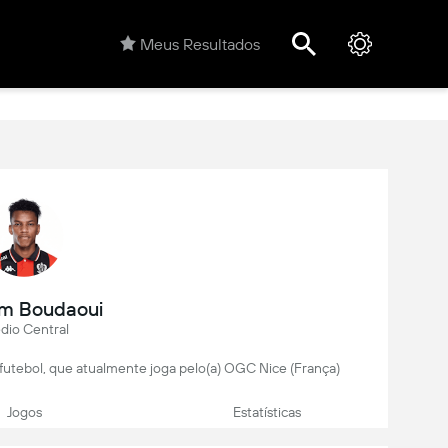
Meus Resultados
m Boudaoui
dio Central
futebol, que atualmente joga pelo(a) OGC Nice (França)
Jogos
Estatísticas