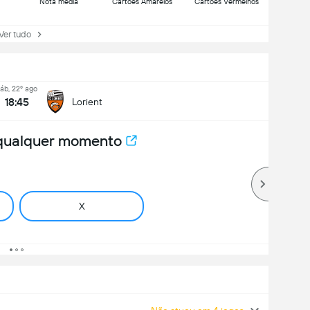
Nota média
Cartões Amarelos
Cartões Vermelhos
r tudo
áb, 22º ago
18:45
Lorient
 qualquer momento
X