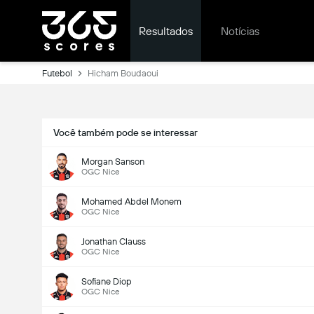
Resultados
Notícias
Futebol
Hicham Boudaoui
Você também pode se interessar
Morgan Sanson
OGC Nice
Mohamed Abdel Monem
OGC Nice
Jonathan Clauss
OGC Nice
Sofiane Diop
OGC Nice