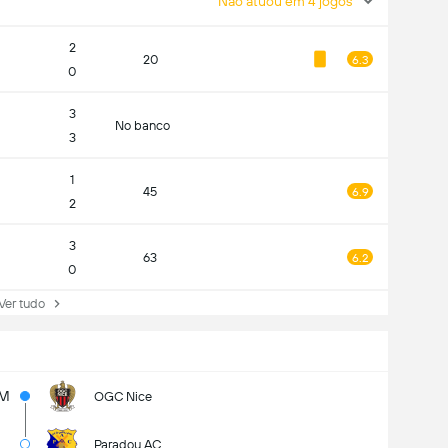
Não atuou em 4 jogos
2
20
6.3
0
3
No banco
3
1
45
6.9
2
3
63
6.2
0
r tudo
9M
OGC Nice
Paradou AC