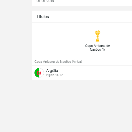
01-01-2018
Titulos
 Copa Africana de 
Nações (1) 
Copa Africana de Nações (África)
Argélia
Egito 2019