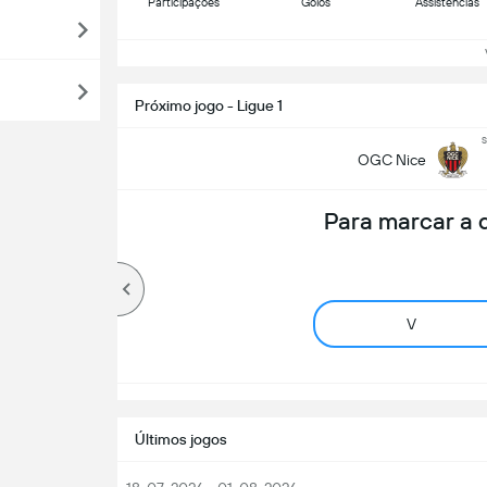
Participações
Golos
Assistências
Ve
Próximo jogo - Ligue 1
s
OGC Nice
Para marcar a
V
Últimos jogos