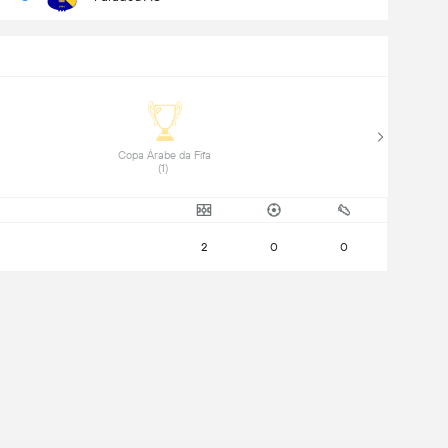
 Copa Árabe da Fifa 
(1) 
2
0
0