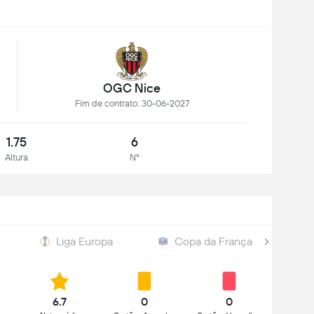
OGC Nice
Fim de contrato: 30-06-2027
1.75
6
Altura
Nº
Liga Europa
Copa da França
6.7
0
0