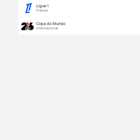
Ligue 1
França
Copa do Mundo
Internacional
Último marcador
V
X