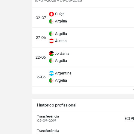
18-07-2026 - 01-08-2026
Suíça
02-07
Argélia
Argélia
27-06
Áustria
Jordânia
22-06
Argélia
Argentina
16-06
Argélia
Ve
Histórico profissional
Transferéncia
€3.
02-09-2019
Transferéncia