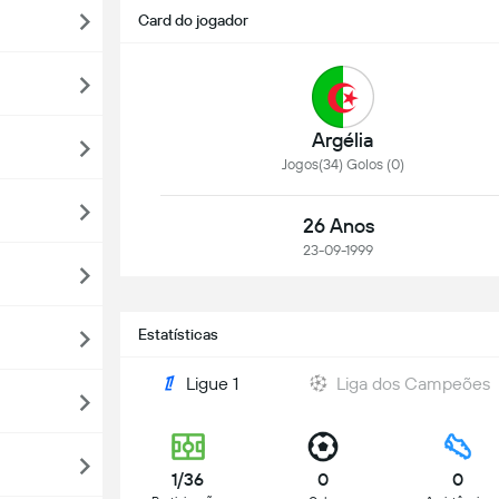
Card do jogador
Argélia
Jogos(34) Golos (0)
26 Anos
23-09-1999
Estatísticas
Ligue 1
Liga dos Campeões
1/36
0
0