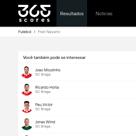
Resultados
Notícias
Futebol
Fran Navarro
Você também pode se interessar
Joao Moutinho
SC Braga
Ricardo Horta
SC Braga
Pau Victor
SC Braga
Jonas Wind
SC Braga