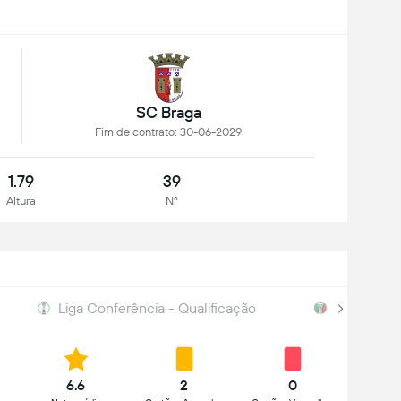
SC Braga
Fim de contrato: 30-06-2029
1.79
39
Altura
Nº
Liga Conferência - Qualificação
Taça de P
6.6
2
0