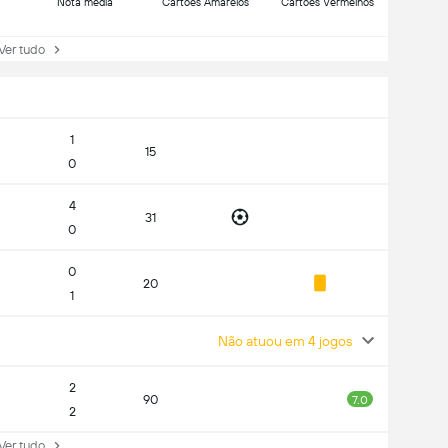
Nota média
Cartões Amarelos
Cartões Vermelhos
r tudo
1
15
0
4
31
0
0
20
1
Não atuou em 4 jogos
2
90
7.0
2
r tudo