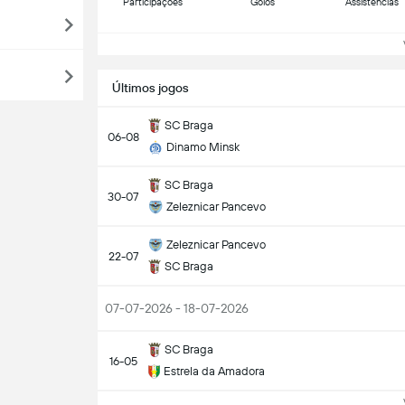
Participações
Golos
Assistências
Ve
Últimos jogos
SC Braga
06-08
Dinamo Minsk
SC Braga
30-07
Zeleznicar Pancevo
Zeleznicar Pancevo
22-07
SC Braga
07-07-2026 - 18-07-2026
SC Braga
16-05
Estrela da Amadora
Ve