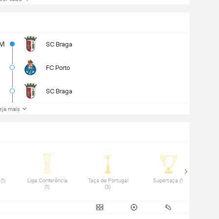
7M
SC Braga
FC Porto
SC Braga
eja mais
 Primeira Liga (1) 
 Liga Conferência 
 Taça de Portugal 
 Supertaça (1) 
(1) 
(3) 