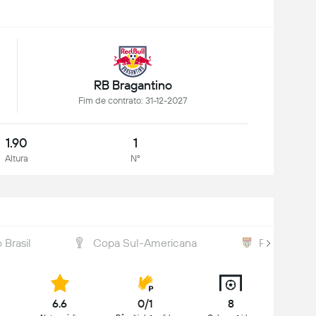
RB Bragantino
Fim de contrato: 31-12-2027
1.90
1
Altura
Nº
 Brasil
Copa Sul-Americana
Paulista
6.6
0/1
8