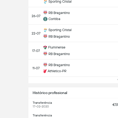
Sporting Cristal
RB Bragantino
26-07
Coritiba
Sporting Cristal
22-07
RB Bragantino
Fluminense
17-07
RB Bragantino
RB Bragantino
11-07
Athletico-PR
Ve
Histórico profissional
Transferéncia
€5
17-02-2020
Transferéncia