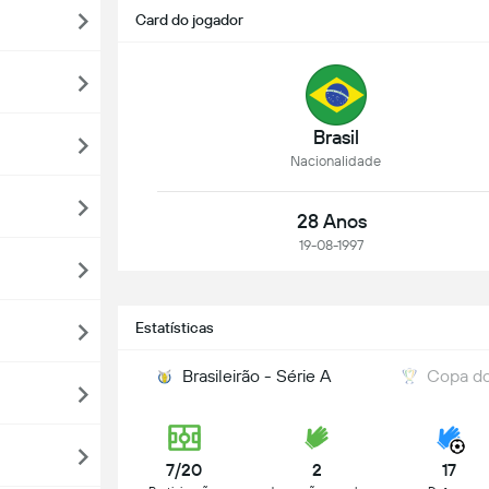
Card do jogador
Brasil
Nacionalidade
28 Anos
19-08-1997
Estatísticas
Brasileirão - Série A
Copa do
7/20
2
17