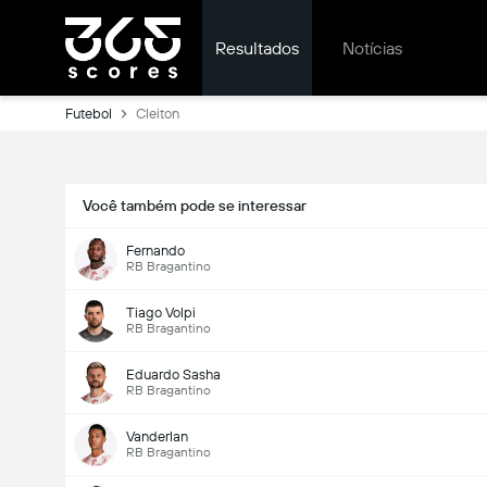
Resultados
Notícias
Futebol
Cleiton
Você também pode se interessar
Fernando
RB Bragantino
Tiago Volpi
RB Bragantino
Eduardo Sasha
RB Bragantino
Vanderlan
RB Bragantino