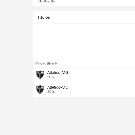
01-01-2016
Titulos
Mineiro (Brasil)
Atlético-MG
2017
Atlético-MG
2016