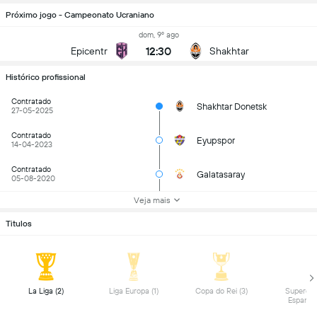
Próximo jogo - Campeonato Ucraniano
dom, 9º ago
12:30
Epicentr
Shakhtar
Histórico profissional
Contratado
Shakhtar Donetsk
27-05-2025
Contratado
Eyupspor
14-04-2023
Contratado
Galatasaray
05-08-2020
Veja mais
Titulos
 La Liga (2) 
 Liga Europa (1) 
 Copa do Rei (3) 
 Supercop