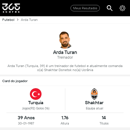
Meus Resultados
Futebol
Arda Turan
Arda Turan
Treinador
Arda Turan (Turquia, 39) é um treinador de futebol e atualmente comanda
o(a) Shakhtar Donetsk no(a) Ucrânia
Card do jogador
Turquia
Shakhtar
Jogos(92) Golos (16)
Equipa atual
39 Anos
1.76
14
30-01-1987
Altura
Titulos