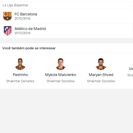
La Liga (Espanha)
FC Barcelona
2015/2016
Atlético de Madrid
2013/2014
Você também pode se interessar
Vi
Pedrinho
Mykola Matvienko
Maryan Shved
Sha
Shakhtar Donetsk
Shakhtar Donetsk
Shakhtar Donetsk