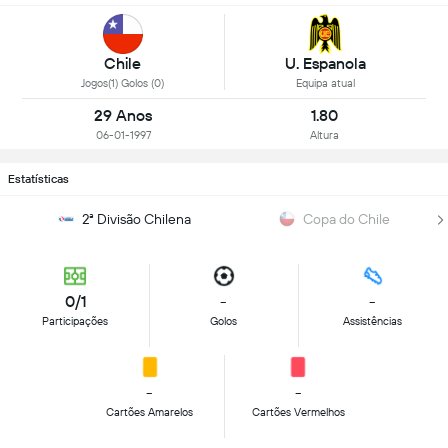
Chile
U. Espanola
Jogos(1) Golos (0)
Equipa atual
29 Anos
1.80
06-01-1997
Altura
Estatísticas
2ª Divisão Chilena
Copa do Chile
0/1
-
-
Participações
Golos
Assistências
-
-
Cartões Amarelos
Cartões Vermelhos