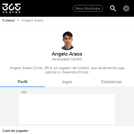
Meus Resultados
Futebol
Angelo Araos
Angelo Araos
Avançado Centro
Angelo Araos (Chile, 29) é um jogador de futebol, que atualmente joga
pelo(a) U. Espanola (Chile)
Perfil
Jogos
Estatísticas
Ad
Card do jogador