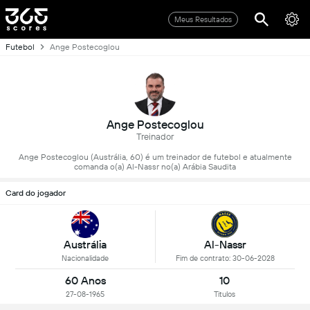
Meus Resultados
Futebol
Ange Postecoglou
Ange Postecoglou
Treinador
Ange Postecoglou (Austrália, 60) é um treinador de futebol e atualmente
comanda o(a) Al-Nassr no(a) Arábia Saudita
Card do jogador
Al-Nassr
Austrália
Fim de contrato: 30-06-2028
Nacionalidade
60 Anos
10
27-08-1965
Titulos