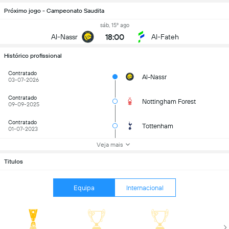
Próximo jogo - Campeonato Saudita
sáb, 15º ago
18:00
Al-Nassr
Al-Fateh
Histórico profissional
Contratado
Al-Nassr
03-07-2026
Contratado
Nottingham Forest
09-09-2025
Contratado
Tottenham
01-07-2023
Veja mais
Titulos
Equipa
Internacional