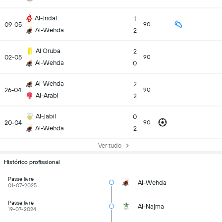
Al-Jndal
1
09-05
90
Al-Wehda
2
Al Oruba
2
02-05
90
Al-Wehda
0
Al-Wehda
2
26-04
90
Al-Arabi
2
Al-Jabil
0
20-04
90
Al-Wehda
2
Ver tudo
Histórico profissional
Passe livre
Al-Wehda
01-07-2025
Passe livre
Al-Najma
19-07-2024