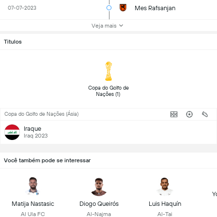
Mes Rafsanjan
07-07-2023
Veja mais
Titulos
 Copa do Golfo de 
Nações (1) 
Copa do Golfo de Nações (Ásia)
Iraque
Iraq 2023
Você também pode se interessar
Y
Matija Nastasic
Diogo Queirós
Luis Haquín
Al Ula FC
Al-Najma
Al-Tai