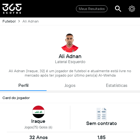
Meus Resultados
Futebol
Ali Adnan
Ali Adnan
Lateral Esquerdo
Ali Adnan (Iraque, 32) é um jogador de futebol e atualmente está livre no
mercado após ter jogado por último pelo(a) Al-Wehda
Perfil
Jogos
Estatísticas
Card do jogador
Iraque
Sem contrato
Jogos(75) Golos (6)
32 Anos
1.85