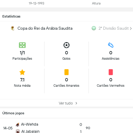
19-12-1993
Altura
Estatísticas
Copa do Rei da Arábia Saudita
2ª Divisão Saudita
1/1
0
0
Participações
Golos
Assistências
7.1
0
0
Nota média
Cartões Amarelos
Cartões Vermelhos
Ver tudo
Últimos jogos
Al-Wehda
0
14-05
90
Al Jabalain
1