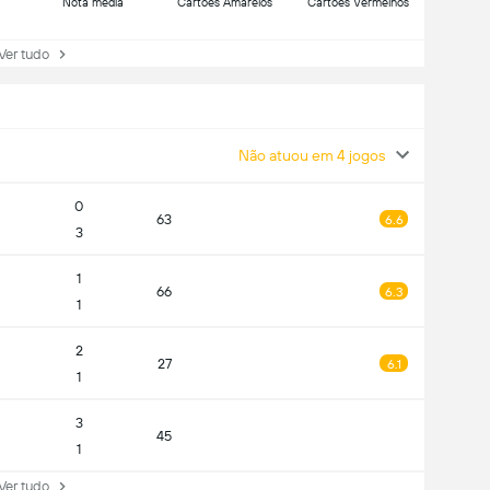
Nota média
Cartões Amarelos
Cartões Vermelhos
r tudo
Não atuou em 4 jogos
0
63
6.6
3
1
66
6.3
1
2
27
6.1
1
3
45
1
r tudo