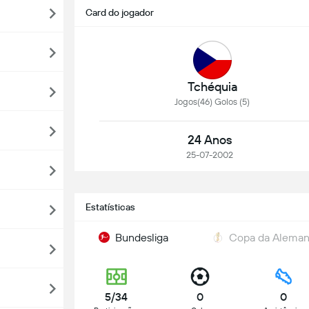
Card do jogador
Tchéquia
Jogos(46) Golos (5)
24 Anos
25-07-2002
Estatísticas
Bundesliga
Copa da Alema
5/34
0
0