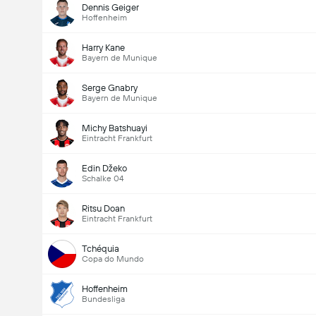
Dennis Geiger
Hoffenheim
Harry Kane
Bayern de Munique
Serge Gnabry
Bayern de Munique
Michy Batshuayi
Eintracht Frankfurt
Edin Džeko
Schalke 04
Ritsu Doan
Eintracht Frankfurt
Tchéquia
Copa do Mundo
Hoffenheim
Bundesliga