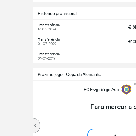
Histórico profissional
Transferéncia
€1
17-08-2024
Transferéncia
€1
01-07-2022
Transferéncia
01-01-2019
Próximo jogo - Copa da Alemanha
s
FC Erzgebirge Aue
Para marcar a
V