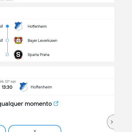
8M
Hoffenheim
3M
Bayer Leverkusen
Sparta Praha
áb, 22º ago
13:30
Hoffenheim
 qualquer momento
X