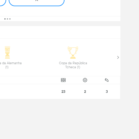
a da Alemanha 
 Copa da República 
(1) 
Tcheca (1) 
23
2
3