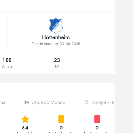
Hoffenheim
Fim de contrato: 30-06-2028
1.88
23
Altura
Nº
nha
Copa do Mundo
Europa - Elim. da C
6.4
0
0