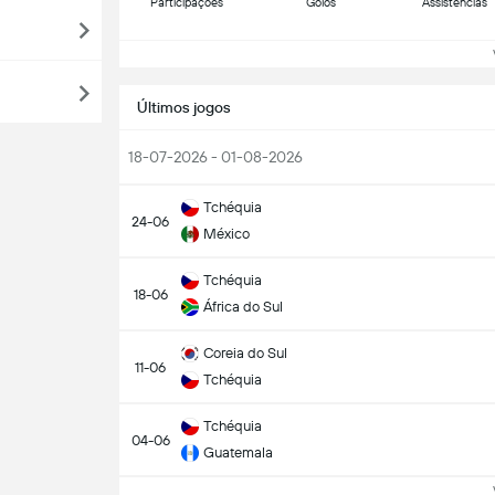
Participações
Golos
Assistências
Ve
Últimos jogos
18-07-2026 - 01-08-2026
Tchéquia
24-06
México
Tchéquia
18-06
África do Sul
Coreia do Sul
11-06
Tchéquia
Tchéquia
04-06
Guatemala
Ve