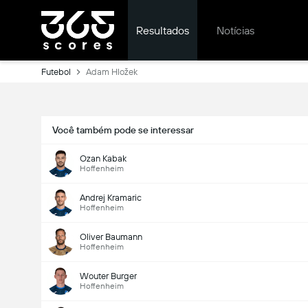
Resultados
Notícias
Futebol
Adam Hložek
Você também pode se interessar
Ozan Kabak
Hoffenheim
Andrej Kramaric
Hoffenheim
Oliver Baumann
Hoffenheim
Wouter Burger
Hoffenheim