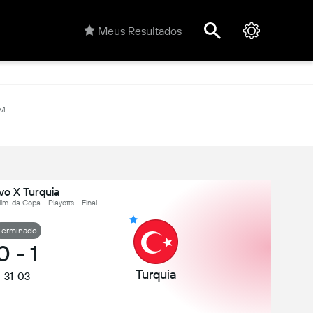
Meus Resultados
7M
vo X Turquia
im. da Copa - Playoffs - Final
Terminado
0
-
1
Turquia
31-03