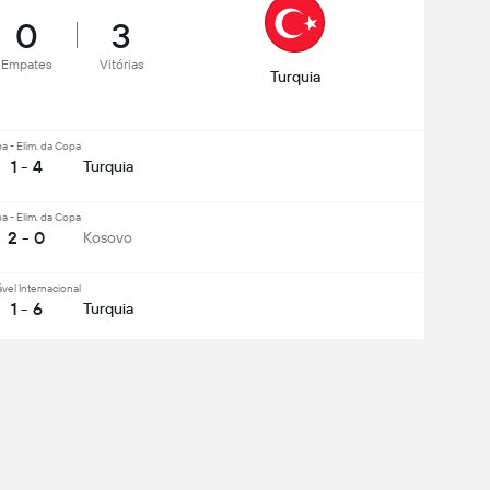
0
3
Empates
Vitórias
Turquia
a - Elim. da Copa
1 - 4
Turquia
a - Elim. da Copa
2 - 0
Kosovo
vel Internacional
1 - 6
Turquia
r tudo
Médio
Defesa