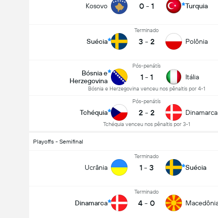
0
-
1
Kosovo
Turquia
Terminado
3
-
2
Suécia
Polônia
Pós-penátís
Bósnia e
1
-
1
Itália
Herzegovina
Bósnia e Herzegovina venceu nos pênaltis por 4-1
Pós-penátís
2
-
2
Tchéquia
Dinamarca
Tchéquia venceu nos pênaltis por 3-1
Playoffs - Semifinal
Terminado
1
-
3
Ucrânia
Suécia
Terminado
4
-
0
Dinamarca
Macedônia