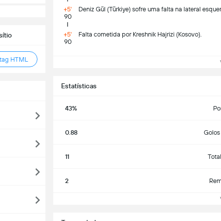
+5'
Deniz Gül (Türkiye) sofre uma falta na lateral esque
90
+5'
Falta cometida por Kreshnik Hajrizi (Kosovo).
ítio
90
 tag HTML
Ve
Estatísticas
43%
Po
0.88
Golos
11
Tota
2
Rema
Ve