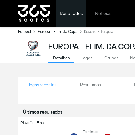
Resultados
Notícias
Futebol
Europa - Elim. da Copa
Kosovo X Turquia
EUROPA - ELIM. DA CO
Detalhes
Jogos
Grupos
No
Jogos recentes
Resultados
Últimos resultados
Playoffs - Final
Terminado