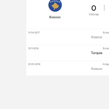
0
Vitórias
Kosovo
11-06-2017
Europ
Kosovo
12-11-2016
Europ
Turquia
21-05-2014
Amigá
Kosovo
Ve
Jogadores chave
Avançado