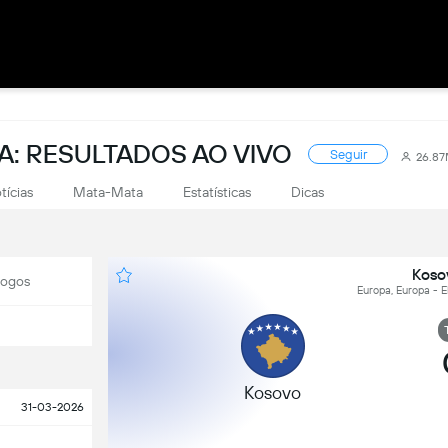
PA: RESULTADOS AO VIVO
Seguir
26.8
tícias
Mata-Mata
Estatísticas
Dicas
Koso
Jogos
Europa, Europa - El
Kosovo
31-03-2026