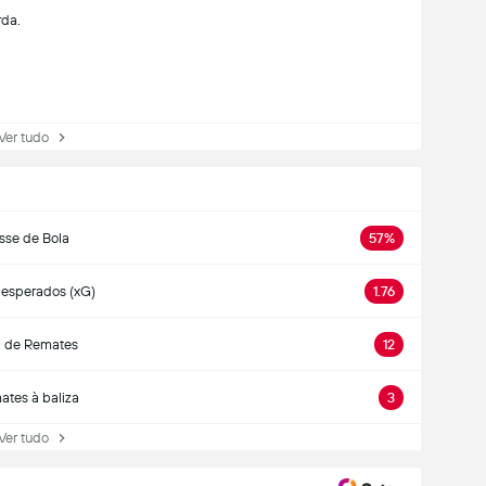
rda.
r tudo
sse de Bola
57%
 esperados (xG)
1.76
l de Remates
12
tes à baliza
3
r tudo