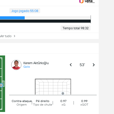
Jogo jogado 55:08
Tempo total 98:32
r tudo
Kerem Aktürkoğlu
53'
Golo
Contra-ataque
Pé direito
0.97
0.99
Origem
Tipo de chute
xG
xGOT