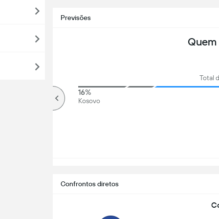
Previsões
Quem 
Total 
79%
16%
Mais de
Kosovo
Confrontos diretos
Co