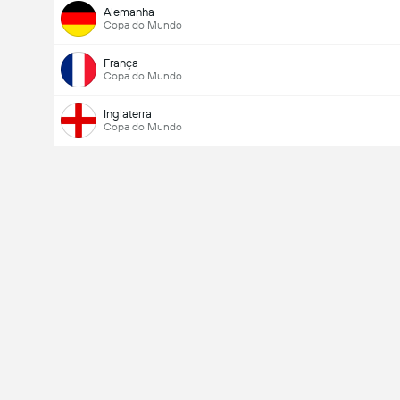
Alemanha
Copa do Mundo
França
Encontro - Golos (2.5)
Copa do Mundo
Inglaterra
Copa do Mundo
Total de votos: 3,626