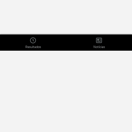
Resultados
Notícias