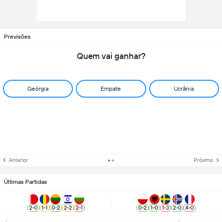
Previsões
Quem vai ganhar?
Geórgia
Empate
Ucrânia
Anterior
Próximo
Últimas Partidas
2
-
0
1
-
1
0
-
2
2
-
2
2
-
1
0
-
2
1
-
0
1
-
3
2
-
0
4
-
0