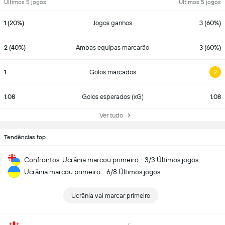
Últimos 5 jogos
Últimos 5 jogos
1 (20%)
Jogos ganhos
3 (60%)
2 (40%)
Ambas equipas marcarão
3 (60%)
1
Golos marcados
2
1.08
Golos esperados (xG)
1.08
Ver tudo
Tendências top
Confrontos: Ucrânia marcou primeiro - 3/3 Últimos jogos
Ucrânia marcou primeiro - 6/8 Últimos jogos
Ucrânia vai marcar primeiro