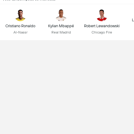
L
Cristiano Ronaldo
Kylian Mbappé
Robert Lewandowski
Al-Nassr
Real Madrid
Chicago Fire