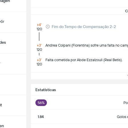
hagen
C
yőr
+4'
Fim do Tempo de Compensação 2-2
120
ldes
+3'
Andrea Colpani (Fiorentina) sofre uma falta no cam
120
+3'
Falta cometida por Abde Ezzalzouli (Real Betis).
y
120
Ve
Estatísticas
56%
Po
it
1.84
Golos 
len