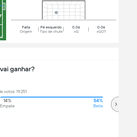
Falta
Pé esquerdo
0.06
0.06
Origem
Tipo de chute
xG
xGOT
vai ganhar?
de votos: 19,251
14%
54%
Empate
Betis