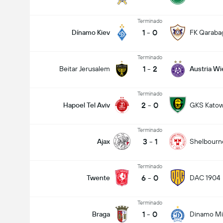
Terminado
1
-
0
Dínamo Kiev
FK Qaraba
Terminado
1
-
2
Beitar Jerusalem
Austria Wi
Terminado
2
-
0
Hapoel Tel Aviv
GKS Katow
Terminado
3
-
1
Ajax
Shelbourn
Terminado
6
-
0
Twente
DAC 1904
Terminado
1
-
0
Braga
Dinamo Mi