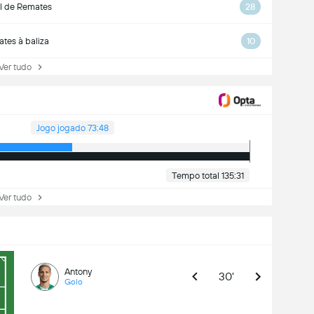
l de Remates
28
tes à baliza
10
r tudo
Jogo jogado 73:48
Tempo total 135:31
r tudo
Antony
30'
Golo