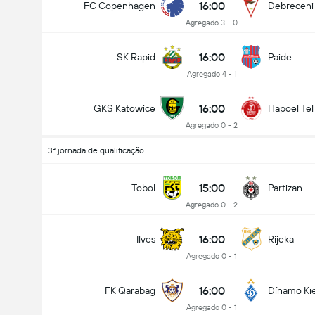
16:00
FC Copenhagen
Debreceni
Agregado 3 - 0
16:00
SK Rapid
Paide
Agregado 4 - 1
16:00
GKS Katowice
Hapoel Tel
Agregado 0 - 2
3ª jornada de qualificação
15:00
Tobol
Partizan
Agregado 0 - 2
16:00
Ilves
Rijeka
Agregado 0 - 1
16:00
FK Qarabag
Dínamo Ki
Agregado 0 - 1