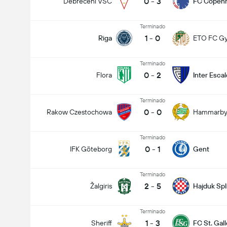
0
-
3
Debreceni VSC
FC Copen
Terminado
1
-
0
Riga
ETO FC G
Terminado
0
-
2
Flora
Inter Esca
Terminado
0
-
0
Rakow Czestochowa
Hammarb
Terminado
0
-
1
IFK Göteborg
Gent
Terminado
2
-
5
Žalgiris
Hajduk Spl
Terminado
1
-
3
Sheriff
FC St. Gal