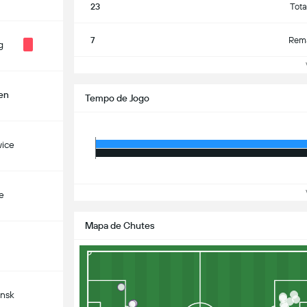
23
Tota
7
Rema
g
Ve
en
Tempo de Jogo
ice
Ve
e
Mapa de Chutes
nsk