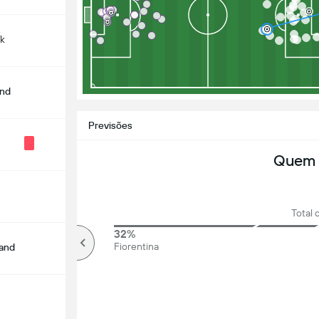
ík
and
Previsões
Quem 
Total 
77%
32%
Mais de
Fiorentina
land