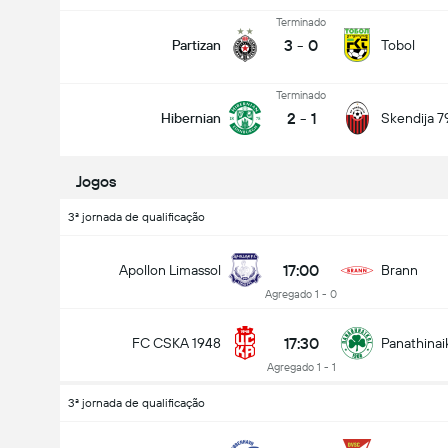
Terminado
3
-
0
Partizan
Tobol
Terminado
2
-
1
Hibernian
Skendija 7
Jogos
3ª jornada de qualificação
17:00
Apollon Limassol
Brann
Agregado 1 - 0
17:30
FC CSKA 1948
Panathinai
Agregado 1 - 1
3ª jornada de qualificação