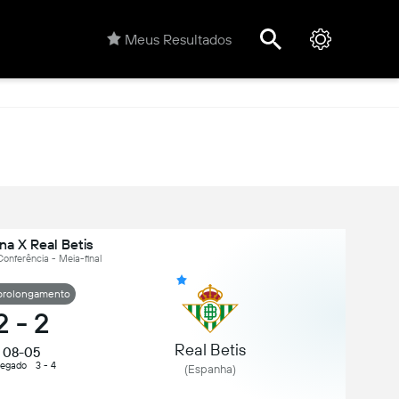
Meus Resultados
na X Real Betis
Conferência - Meia-final
prolongamento
2
-
2
Real Betis
08-05
regado
3 - 4
(Espanha)