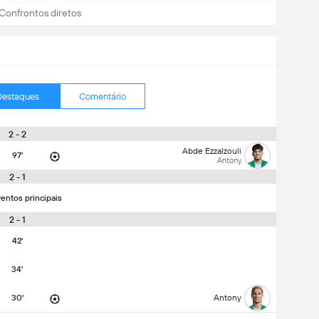
Confrontos diretos
Destaques
Comentário
2 - 2
Abde Ezzalzouli
97'
Antony
2 - 1
entos principais
2 - 1
42'
34'
30'
Antony