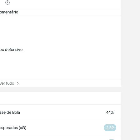
omentário
po defensivo.
r tudo
sse de Bola
44%
esperados (xG)
2.69