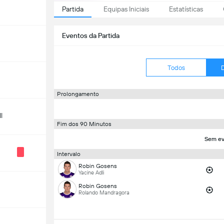
Partida
Equipas Iniciais
Estatísticas
Eventos da Partida
Todos
Prolongamento
l
Fim dos 90 Minutos
Sem ev
Intervalo
Robin Gosens
Yacine Adli
Robin Gosens
Rolando Mandragora