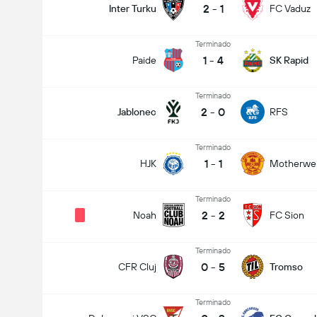
2
-
1
Inter Turku
FC Vaduz
Terminado
1
-
4
Paide
SK Rapid
Terminado
2
-
0
Jablonec
RFS
Terminado
1
-
1
HJK
Motherwel
Terminado
2
-
2
Noah
FC Sion
Terminado
0
-
5
CFR Cluj
Tromso
Terminado