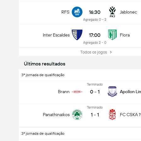
16:30
RFS
Jablonec
Agregado 0 - 2
17:00
Inter Escaldes
Flora
Agregado 2 - 0
Todos os jogos
Últimos resultados
3ª jornada de qualificação
Terminado
0
-
1
Brann
Apollon Li
Terminado
1
-
1
Panathinaikos
FC CSKA 1
3ª jornada de qualificação