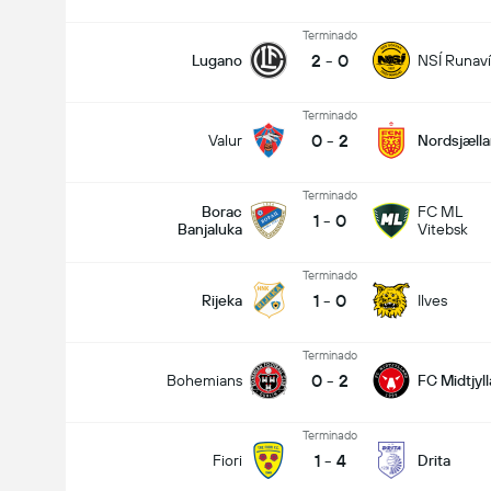
Terminado
2
-
0
Lugano
NSÍ Runav
Terminado
0
-
2
Valur
Nordsjæll
Terminado
Borac
FC ML
1
-
0
Banjaluka
Vitebsk
Encontro - Golos (2.5)
Terminado
1
-
0
Rijeka
Ilves
Total de votos: 2,152
Terminado
0
-
2
Bohemians
FC Midtjyl
Terminado
1
-
4
Fiori
Drita