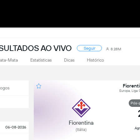
SULTADOS AO VIVO
Seguir
8.28M
ata-Mata
Estatísticas
Dicas
Histórico
Fiorenti
Jogos
Europa, Liga 
Pós-
Fiorentina
06-08-2026
Ag
(Itália)