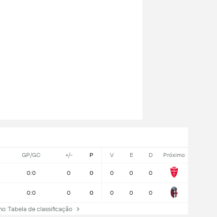
GP/GC
+/-
P
V
E
D
Próximo
0:0
0
0
0
0
0
0:0
0
0
0
0
0
: Tabela de classificação