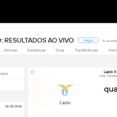
: RESULTADOS AO VIVO
Seguir
64.69M
Notícias
Estatísticas
Dicas
Transferências
Histó
Lazio X
Jogos
Itália, Campeo
qua
Lazio
22-08-2026