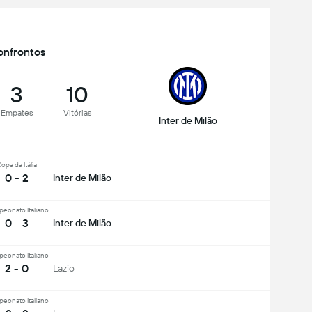
nfrontos
3
10
Empates
Vitórias
Inter de Milão
opa da Itália
0 - 2
Inter de Milão
eonato Italiano
0 - 3
Inter de Milão
eonato Italiano
2 - 0
Lazio
eonato Italiano