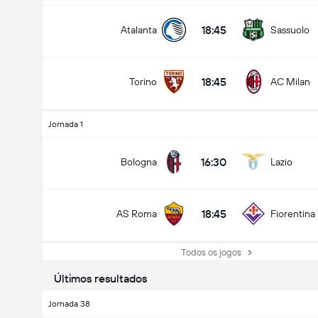
18:45
Atalanta
Sassuolo
18:45
Torino
AC Milan
Jornada 1
16:30
Bologna
Lazio
18:45
AS Roma
Fiorentina
Todos os jogos
Últimos resultados
Jornada 38