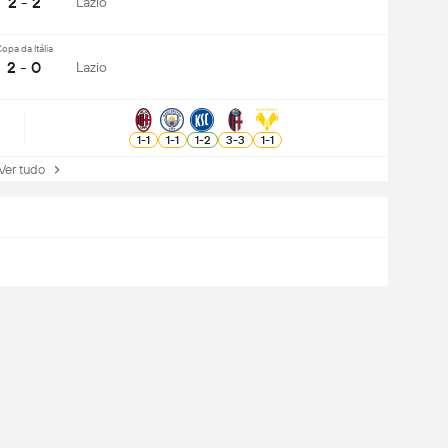
2 - 2
Lazio
opa da Itália
2 - 0
Lazio
1
-
1
1
-
1
1
-
2
3
-
3
1
-
1
r tudo