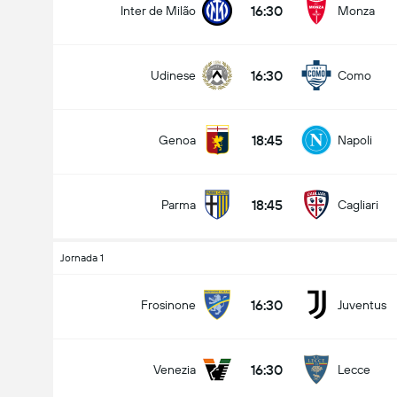
16:30
Inter de Milão
Monza
16:30
Udinese
Como
Encontro - Golos (2.5)
18:45
Genoa
Napoli
Menos de
Mais de
18:45
Parma
Cagliari
Jornada 1
16:30
Frosinone
Juventus
16:30
Venezia
Lecce