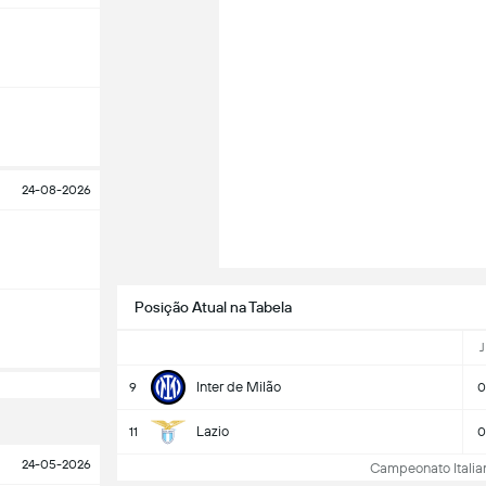
24-08-2026
Posição Atual na Tabela
J
Inter de Milão
9
0
Lazio
11
0
24-05-2026
Campeonato Italiano