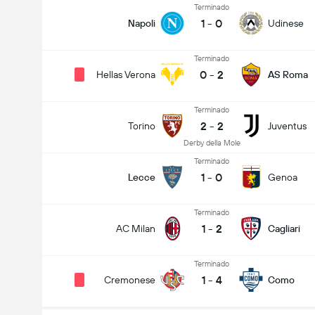
Terminado
1
-
0
Napoli
Udinese
Terminado
0
-
2
Hellas Verona
AS Roma
Terminado
2
-
2
Torino
Juventus
Derby della Mole
Terminado
1
-
0
Lecce
Genoa
Terminado
1
-
2
AC Milan
Cagliari
Terminado
1
-
4
Cremonese
Como