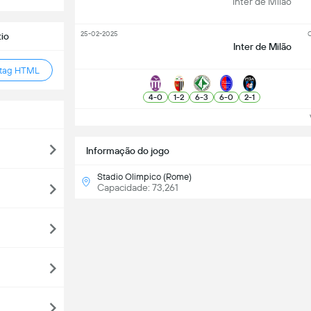
Inter de Milão
25-02-2025
C
tio
Inter de Milão
 tag HTML
4
-
0
1
-
2
6
-
3
6
-
0
2
-
1
Ve
Informação do jogo
Stadio Olimpico (Rome)
Capacidade: 73,261