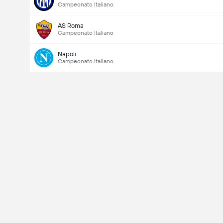
Campeonato Italiano
AS Roma
Campeonato Italiano
Napoli
Campeonato Italiano