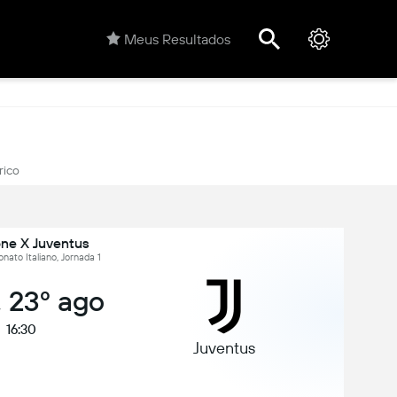
Meus Resultados
rico
one X Juventus
onato Italiano, Jornada 1
 23º ago
16:30
Juventus