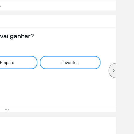
s
vai ganhar?
Empate
Juventus