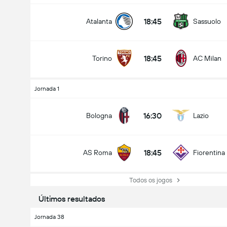
18:45
Atalanta
Sassuolo
18:45
Torino
AC Milan
Jornada 1
16:30
Bologna
Lazio
18:45
AS Roma
Fiorentina
Todos os jogos
Últimos resultados
Jornada 38