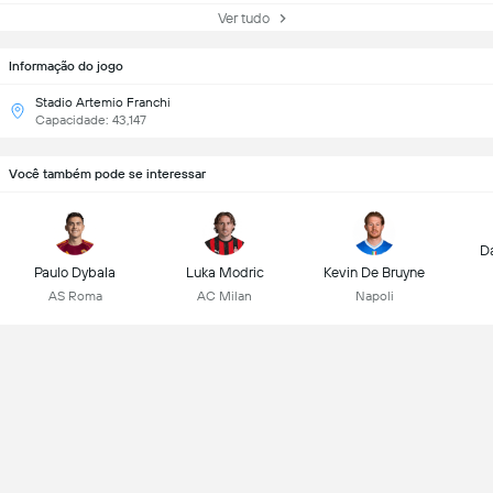
Ver tudo
Informação do jogo
Stadio Artemio Franchi
Capacidade: 43,147
Você também pode se interessar
D
Paulo Dybala
Luka Modric
Kevin De Bruyne
AS Roma
AC Milan
Napoli