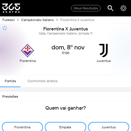
Meus Resultados
Futebol
Campeonato Italiano
Fiorentina X Juventus
Fiorentina X Juventus
Itália, Campeonato Italiano, Jornada 11
dom, 8º nov
17:00
Fiorentina
Juventus
Partida
Confrontos diretos
Previsões
Quem vai ganhar?
Fiorentina
Empate
Juventus