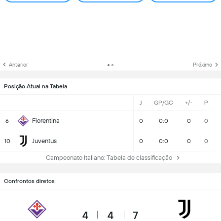
Anterior
Próximo
Posição Atual na Tabela
J
GP/GC
+/-
P
Fiorentina
6
0
0:0
0
0
Juventus
10
0
0:0
0
0
Campeonato Italiano: Tabela de classificação
Confrontos diretos
4
4
7