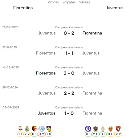
Vitórias
Empates
Vitórias
Fiorentina
Juventus
17-05-2026
Campeonato Italiano
0 - 2
Juventus
Fiorentina
22-11-2025
Campeonato Italiano
1 - 1
Fiorentina
Juventus
16-03-2025
Campeonato Italiano
3 - 0
Fiorentina
Juventus
29-12-2024
Campeonato Italiano
2 - 2
Juventus
Fiorentina
07-04-2024
Campeonato Italiano
1 - 0
Juventus
Fiorentina
1
-
1
2
-
2
0
-
1
3
-
2
1
-
0
0
-
1
2
-
0
0
-
1
0
-
0
2
-
2