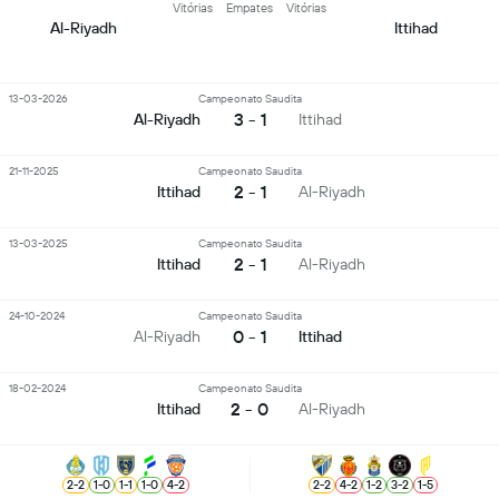
Vitórias
Empates
Vitórias
Al-Riyadh
Ittihad
13-03-2026
Campeonato Saudita
3 - 1
Al-Riyadh
Ittihad
21-11-2025
Campeonato Saudita
2 - 1
Ittihad
Al-Riyadh
13-03-2025
Campeonato Saudita
2 - 1
Ittihad
Al-Riyadh
24-10-2024
Campeonato Saudita
0 - 1
Al-Riyadh
Ittihad
18-02-2024
Campeonato Saudita
2 - 0
Ittihad
Al-Riyadh
2
-
2
1
-
0
1
-
1
1
-
0
4
-
2
2
-
2
4
-
2
1
-
2
3
-
2
1
-
5