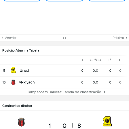
Anterior
Próximo
Posição Atual na Tabela
J
GP/GC
+/-
P
Ittihad
5
0
0:0
0
0
Al-Riyadh
15
0
0:0
0
0
Campeonato Saudita: Tabela de classificação
Confrontos diretos
1
0
8