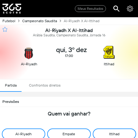
Meus Resultados
Futebol
Campeonato Saudita
Al-Riyadh X Al-Ittihad
Al-Riyadh X Al-Ittihad
Arábia Saudita, Campeonato Saudita, Jornada 16
qui, 3º dez
17:00
Al-Riyadh
Ittihad
Partida
Confrontos diretos
Previsões
Quem vai ganhar?
Al-Riyadh
Empate
Ittihad