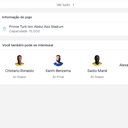
Ver tudo
Informação do jogo
Prince Turki bin Abdul Aziz Stadium
Capacidade: 15,000
Você também pode se interessar
Alex
Cristiano Ronaldo
Karim Benzema
Sadio Mané
Al-Nassr
Al-Hilal
Al-Nassr