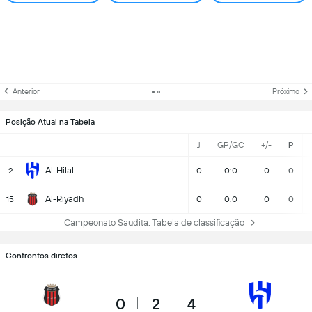
Anterior
Próximo
Posição Atual na Tabela
J
GP/GC
+/-
P
Al-Hilal
2
0
0:0
0
0
Al-Riyadh
15
0
0:0
0
0
Campeonato Saudita: Tabela de classificação
Confrontos diretos
0
2
4