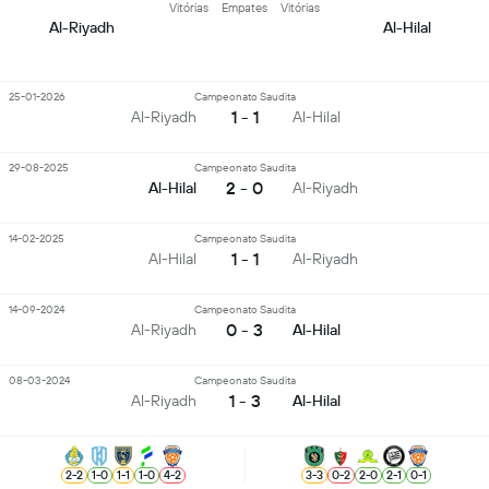
Vitórias
Empates
Vitórias
Al-Riyadh
Al-Hilal
25-01-2026
Campeonato Saudita
1 - 1
Al-Riyadh
Al-Hilal
29-08-2025
Campeonato Saudita
2 - 0
Al-Hilal
Al-Riyadh
14-02-2025
Campeonato Saudita
1 - 1
Al-Hilal
Al-Riyadh
14-09-2024
Campeonato Saudita
0 - 3
Al-Riyadh
Al-Hilal
08-03-2024
Campeonato Saudita
1 - 3
Al-Riyadh
Al-Hilal
2
-
2
1
-
0
1
-
1
1
-
0
4
-
2
3
-
3
0
-
2
2
-
0
2
-
1
0
-
1