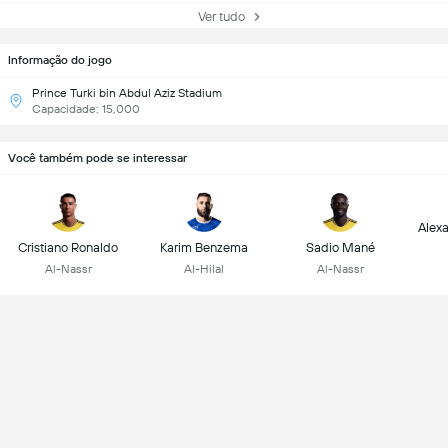
Ver tudo
Informação do jogo
Prince Turki bin Abdul Aziz Stadium
Capacidade: 15,000
Você também pode se interessar
Alex
Cristiano Ronaldo
Karim Benzema
Sadio Mané
Al-Nassr
Al-Hilal
Al-Nassr