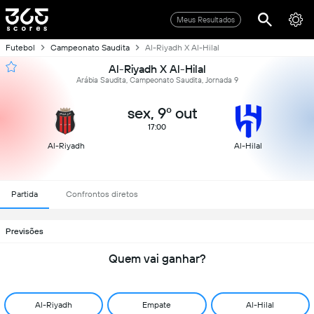
Meus Resultados
Futebol
Campeonato Saudita
Al-Riyadh X Al-Hilal
Al-Riyadh X Al-Hilal
Arábia Saudita, Campeonato Saudita, Jornada 9
sex, 9º out
17:00
Al-Riyadh
Al-Hilal
Partida
Confrontos diretos
Previsões
Quem vai ganhar?
Al-Riyadh
Empate
Al-Hilal