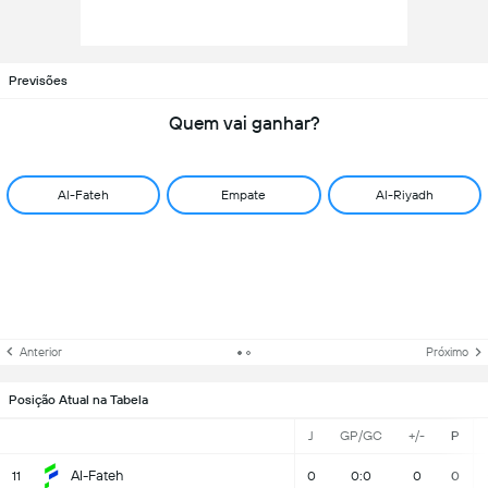
Previsões
Quem vai ganhar?
Al-Fateh
Empate
Al-Riyadh
Anterior
Próximo
Posição Atual na Tabela
J
GP/GC
+/-
P
Al-Fateh
11
0
0:0
0
0