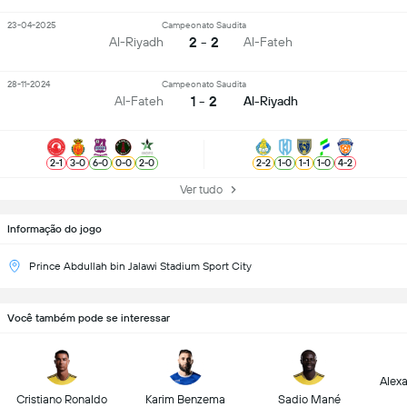
23-04-2025
Campeonato Saudita
2 - 2
Al-Riyadh
Al-Fateh
28-11-2024
Campeonato Saudita
1 - 2
Al-Fateh
Al-Riyadh
2
-
1
3
-
0
6
-
0
0
-
0
2
-
0
2
-
2
1
-
0
1
-
1
1
-
0
4
-
2
Ver tudo
Informação do jogo
Prince Abdullah bin Jalawi Stadium Sport City
Você também pode se interessar
Alex
Cristiano Ronaldo
Karim Benzema
Sadio Mané