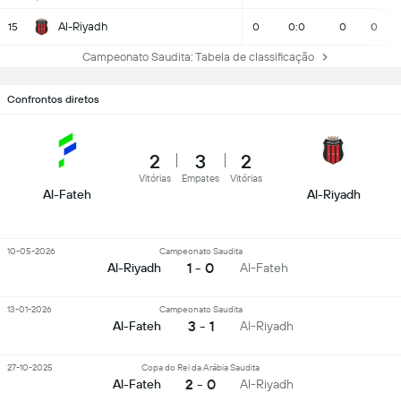
Al-Riyadh
15
0
0:0
0
0
Campeonato Saudita: Tabela de classificação
Confrontos diretos
2
3
2
Vitórias
Empates
Vitórias
Al-Fateh
Al-Riyadh
10-05-2026
Campeonato Saudita
1 - 0
Al-Riyadh
Al-Fateh
13-01-2026
Campeonato Saudita
3 - 1
Al-Fateh
Al-Riyadh
27-10-2025
Copa do Rei da Arábia Saudita
2 - 0
Al-Fateh
Al-Riyadh