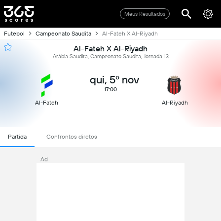
Meus Resultados
Futebol
Campeonato Saudita
Al-Fateh X Al-Riyadh
Al-Fateh X Al-Riyadh
Arábia Saudita, Campeonato Saudita, Jornada 13
qui, 5º nov
17:00
Al-Fateh
Al-Riyadh
Partida
Confrontos diretos
Ad