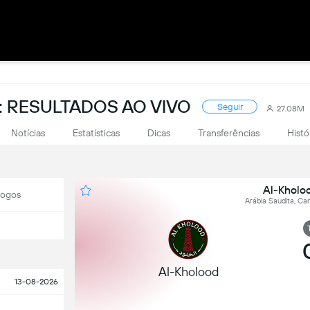
 RESULTADOS AO VIVO
Seguir
27.08M
Notícias
Estatísticas
Dicas
Transferências
Histó
Al-Kholo
Jogos
Arábia Saudita, Ca
Al-Kholood
13-08-2026