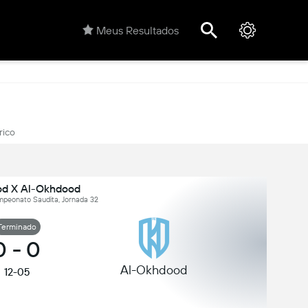
Meus Resultados
rico
od X Al-Okhdood
mpeonato Saudita, Jornada 32
Terminado
0
-
0
Al-Okhdood
12-05