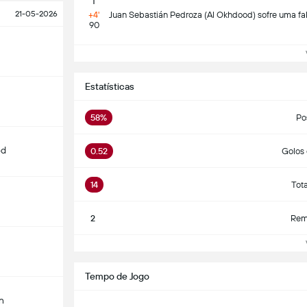
21-05-2026
+4'
Juan Sebastián Pedroza (Al Okhdood) sofre uma fa
90
Ve
Estatísticas
58%
Po
od
0.52
Golos 
14
Tot
2
Rema
Ve
Tempo de Jogo
n