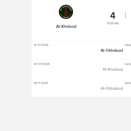
4
Vitórias
Al-Kholood
13-01-2026
Camp
Al-Okhdood
23-04-2025
Camp
Al-Kholood
28-11-2024
Camp
Al-Okhdood
10-05-2023
2ª 
Al-Kholood
27-12-2022
2ª 
Al-Okhdood