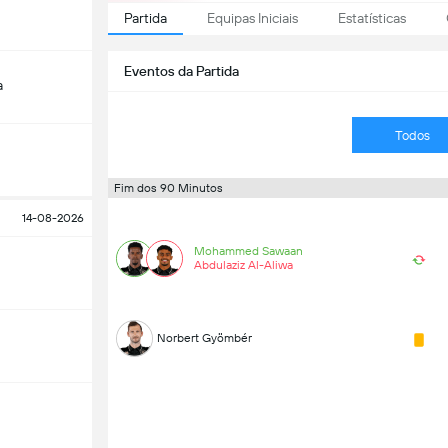
Partida
Equipas Iniciais
Estatísticas
Eventos da Partida
a
Todos
Fim dos 90 Minutos
14-08-2026
Mohammed Sawaan
Abdulaziz Al-Aliwa
Norbert Gyömbér