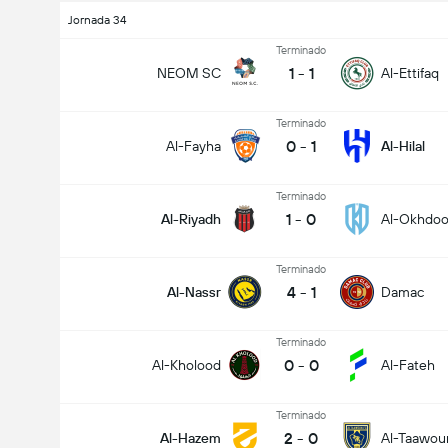
Jornada 34
Terminado
1
-
1
NEOM SC
Al-Ettifaq
Terminado
0
-
1
Al-Fayha
Al-Hilal
Terminado
1
-
0
Al-Riyadh
Al-Okhdo
Terminado
4
-
1
Al-Nassr
Damac
Terminado
0
-
0
Al-Kholood
Al-Fateh
Terminado
2
-
0
Al-Hazem
Al-Taawou