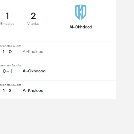
1
2
Empates
Vitórias
Al-Okhdood
eonato Saudita
1 - 0
Al-Kholood
eonato Saudita
0 - 1
Al-Okhdood
eonato Saudita
1 - 2
Al-Kholood
Divisão Saudita
2 - 1
Al-Okhdood
Divisão Saudita
1 - 1
Al-Kholood