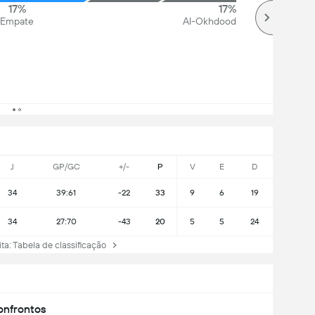
17%
17%
Empate
Al-Okhdood
J
GP/GC
+/-
P
V
E
D
34
39:61
-22
33
9
6
19
34
27:70
-43
20
5
5
24
 Tabela de classificação
nfrontos