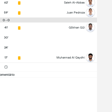
62'
Saleh Al-Abbas
59'
Juan Pedroza
0 - 0
41'
Gökhan Gül
30'
24'
17'
Muhannad Al Qaydhi
omentário