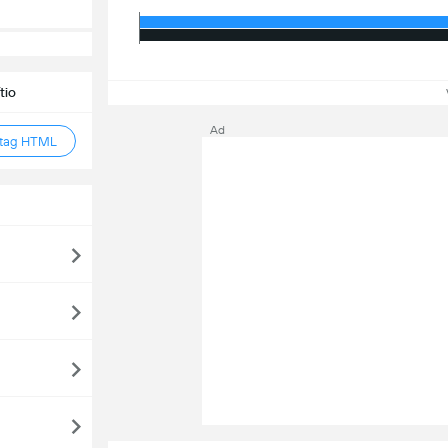
tio
Ve
Ad
 tag HTML