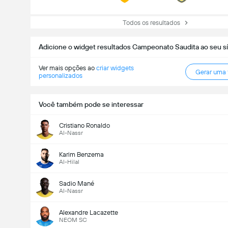
Todos os resultados
Adicione o widget resultados Campeonato Saudita ao seu sí
Ver mais opções ao
criar widgets
Gerar uma
personalizados
Você também pode se interessar
Cristiano Ronaldo
Al-Nassr
Karim Benzema
Al-Hilal
Sadio Mané
Al-Nassr
Alexandre Lacazette
NEOM SC