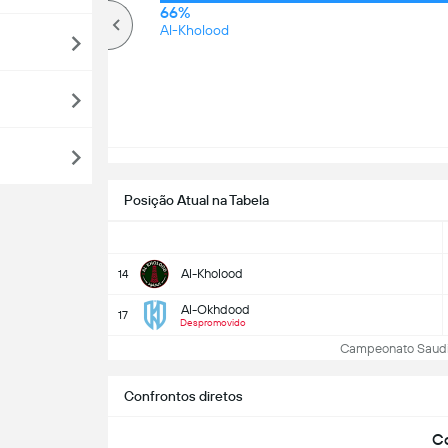
64%
66%
Mais de
Al-Kholood
Posição Atual na Tabela
Al-Kholood
14
Al-Okhdood
17
Despromovido
Campeonato Saudita:
Confrontos diretos
Co