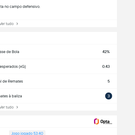
lta no campo defensivo.
r tudo
sse de Bola
42%
esperados (xG)
0.43
al de Remates
5
tes à baliza
3
r tudo
Jogo jogado 53:40