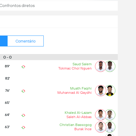
Confrontos diretos
Comentário
0 - 0
Saud Salem
89'
Tokmac Chol Nguen
82'
Muath Faqihi
76'
Muhannad Al Qaydhi
65'
Khaled Al-Lazam
64'
Saleh Al-Abbas
Christian Bassogog
63'
Burak İnce