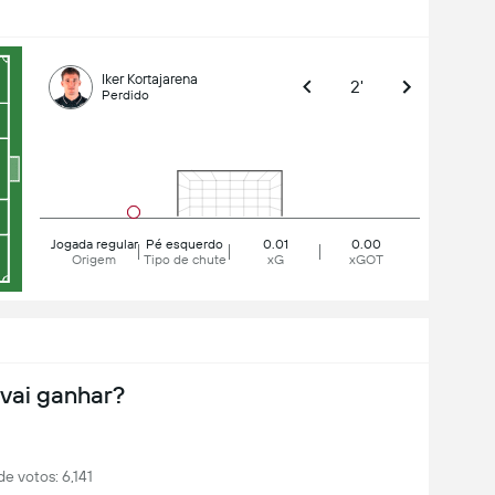
Iker Kortajarena
2'
Perdido
Jogada regular
Pé esquerdo
0.01
0.00
Origem
Tipo de chute
xG
xGOT
vai ganhar?
de votos: 6,141