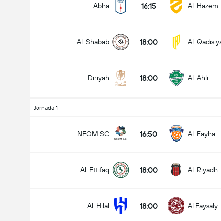
16:15
Abha
Al-Hazem
18:00
Al-Shabab
Al-Qadisiy
18:00
Diriyah
Al-Ahli
Jornada 1
16:50
NEOM SC
Al-Fayha
18:00
Al-Ettifaq
Al-Riyadh
18:00
Al-Hilal
Al Faysaly