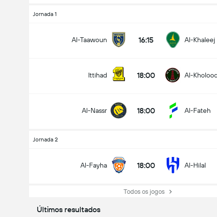
Jornada 1
16:15
Al-Taawoun
Al-Khaleej
18:00
Ittihad
Al-Kholoo
18:00
Al-Nassr
Al-Fateh
Jornada 2
18:00
Al-Fayha
Al-Hilal
Todos os jogos
Últimos resultados