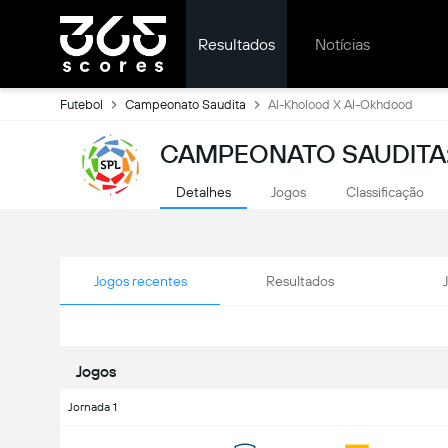
Resultados
Notícias
Futebol
Campeonato Saudita
Al-Kholood X Al-Okhdood
CAMPEONATO SAUDITA:
Detalhes
Jogos
Classificação
Jogos recentes
Resultados
Jogos
Jornada 1