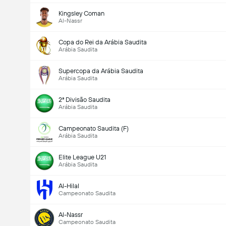
Kingsley Coman
Al-Nassr
Copa do Rei da Arábia Saudita
Arábia Saudita
Supercopa da Arábia Saudita
Arábia Saudita
2ª Divisão Saudita
Arábia Saudita
Campeonato Saudita (F)
Arábia Saudita
Elite League U21
Arábia Saudita
Encontro - Golos (2.5)
Al-Hilal
Campeonato Saudita
Al-Nassr
Total de votos: 590
Campeonato Saudita