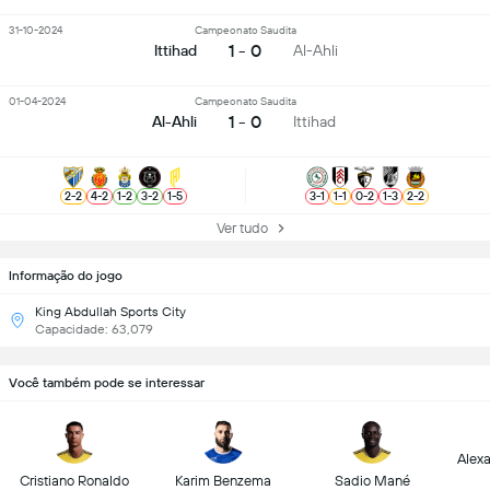
31-10-2024
Campeonato Saudita
1 - 0
Ittihad
Al-Ahli
01-04-2024
Campeonato Saudita
1 - 0
Al-Ahli
Ittihad
2
-
2
4
-
2
1
-
2
3
-
2
1
-
5
3
-
1
1
-
1
0
-
2
1
-
3
2
-
2
Ver tudo
Informação do jogo
King Abdullah Sports City
Capacidade: 63,079
Você também pode se interessar
Alex
Cristiano Ronaldo
Karim Benzema
Sadio Mané