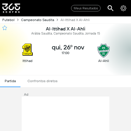
Meus Resultados
Futebol
Campeonato Saudita
Al-Ittihad X Al-Ahli
Al-Ittihad X Al-Ahli
Arábia Saudita, Campeonato Saudita, Jornada 15
qui, 26º nov
17:00
Ittihad
Al-Ahli
Partida
Confrontos diretos
Ad