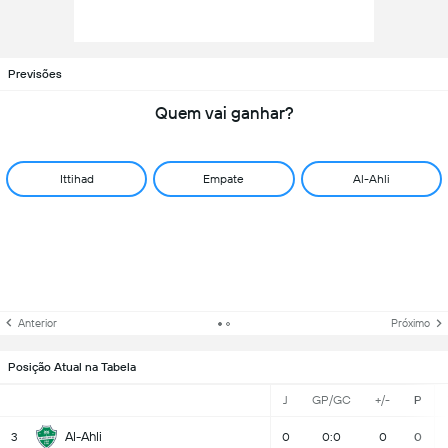
Previsões
Quem vai ganhar?
Ittihad
Empate
Al-Ahli
Anterior
Próximo
Posição Atual na Tabela
J
GP/GC
+/-
P
Al-Ahli
3
0
0:0
0
0