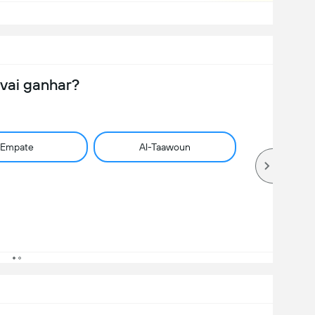
vai ganhar?
Empate
Al-Taawoun