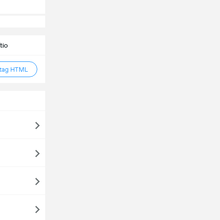
tio
 tag HTML