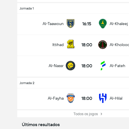
Jornada 1
16:15
Al-Taawoun
Al-Khaleej
18:00
Ittihad
Al-Kholoo
18:00
Al-Nassr
Al-Fateh
Jornada 2
18:00
Al-Fayha
Al-Hilal
Todos os jogos
Últimos resultados