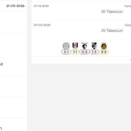
21-05-2026
07-12-2024
Camp
Al-Taawoun
09-03-2024
Camp
Al-Taawoun
3
-
1
1
-
1
0
-
2
1
-
3
2
-
2
Ve
od
n