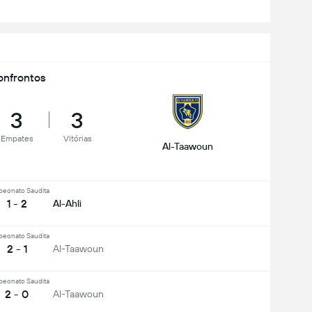
nfrontos
3
3
Empates
Vitórias
Al-Taawoun
eonato Saudita
1 - 2
Al-Ahli
eonato Saudita
2 - 1
Al-Taawoun
eonato Saudita
2 - 0
Al-Taawoun