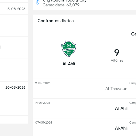
King Abdullah Sports City
Capacidade: 63,079
15-08-2026
Confrontos diretos
Co
d
9
Vitórias
Al-Ahli
11-05-2026
Camp
20-08-2026
Al-Taawoun
14-01-2026
Camp
Al-Ahli
07-05-2025
Camp
Al-Ahli