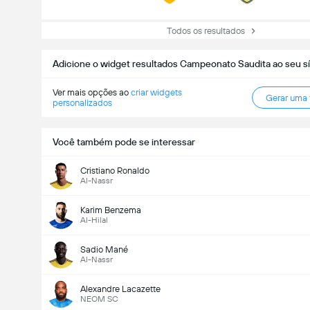
Todos os resultados
Adicione o widget resultados Campeonato Saudita ao seu sí
Ver mais opções ao
criar widgets
Gerar uma
personalizados
Você também pode se interessar
Cristiano Ronaldo
Al-Nassr
Karim Benzema
Al-Hilal
Sadio Mané
Al-Nassr
Alexandre Lacazette
NEOM SC