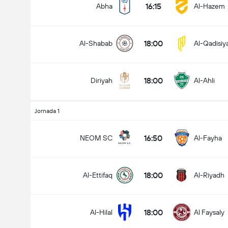
16:15
Abha
Al-Hazem
18:00
Al-Shabab
Al-Qadisiy
Encontro - Golos (2.5)
18:00
Diriyah
Al-Ahli
Menos de
Mais de
Jornada 1
16:50
NEOM SC
Al-Fayha
18:00
Al-Ettifaq
Al-Riyadh
18:00
Al-Hilal
Al Faysaly