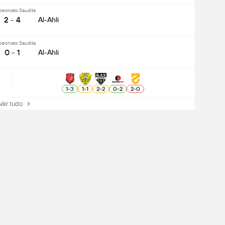
eonato Saudita
2 - 4
Al-Ahli
eonato Saudita
0 - 1
Al-Ahli
1
-
3
1
-
1
2
-
2
0
-
2
2
-
0
r tudo