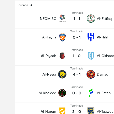
Jornada 34
Terminado
1
-
1
NEOM SC
Al-Ettifaq
Terminado
0
-
1
Al-Fayha
Al-Hilal
Terminado
1
-
0
Al-Riyadh
Al-Okhdo
Terminado
4
-
1
Al-Nassr
Damac
Terminado
0
-
0
Al-Kholood
Al-Fateh
Terminado
2
-
0
Al-Hazem
Al-Taawou