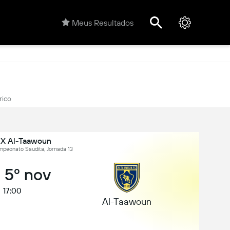
Meus Resultados
rico
i X Al-Taawoun
mpeonato Saudita, Jornada 13
, 5º nov
17:00
Al-Taawoun