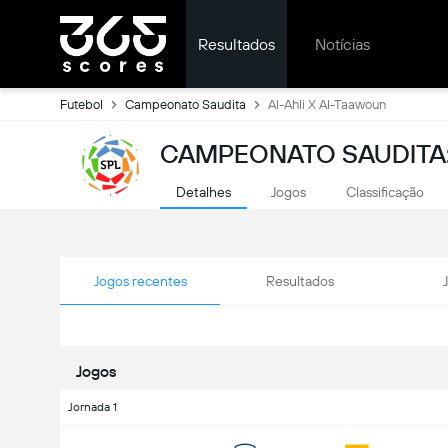
Resultados
Notícias
Futebol
Campeonato Saudita
Al-Ahli X Al-Taawoun
CAMPEONATO SAUDITA:
Detalhes
Jogos
Classificação
Jogos recentes
Resultados
Jogos
Jornada 1