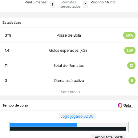
Raul Jimenez
Remates
Rodrigo Muniz
1
1
interceptados
Estatísticas
31%
Posse de Bola
69%
1.4
Golos esperados (xG)
1.59
11
Total de Remates
13
3
Remates à baliza
5
Ver tudo
Tempo de Jogo
Jogo jogado 52:30
Tempo total 99:18