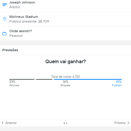
Joseph Johnson
Árbitro
Molineux Stadium
Público presente: 28,709
Onde assistir?
Peacock
Previsões
Quem vai ganhar?
Total de votos: 6,720
23%
16%
61%
Wolves
Empate
Fulham
Anterior
Próximo