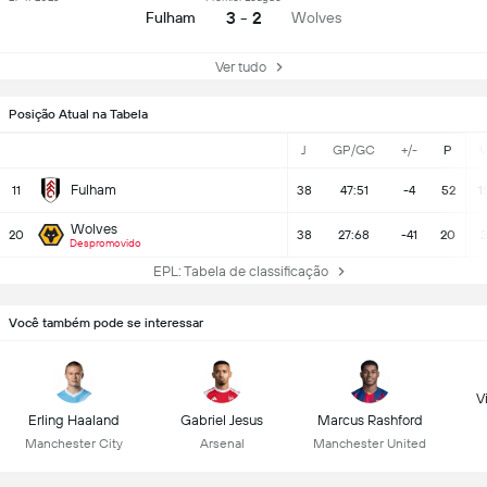
3 - 2
Fulham
Wolves
Ver tudo
Posição Atual na Tabela
J
GP/GC
+/-
P
Fulham
11
38
47:51
-4
52
1
Wolves
20
38
27:68
-41
20
Despromovido
EPL: Tabela de classificação
Você também pode se interessar
Vi
Erling Haaland
Gabriel Jesus
Marcus Rashford
Manchester City
Arsenal
Manchester United