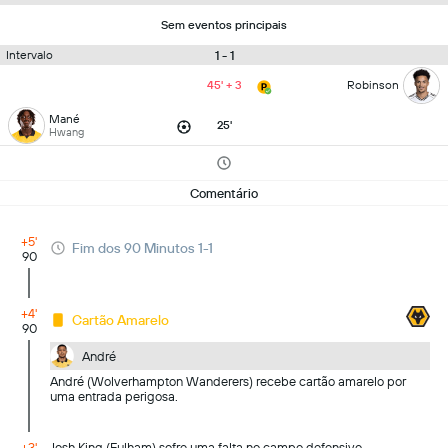
Sem eventos principais
1 - 1
Intervalo
45' + 3
Robinson
Mané
25'
Hwang
Comentário
+5'
Fim dos 90 Minutos 1-1
90
+4'
Cartão Amarelo
90
André
André (Wolverhampton Wanderers) recebe cartão amarelo por
uma entrada perigosa.
+3'
Josh King (Fulham) sofre uma falta no campo defensivo.