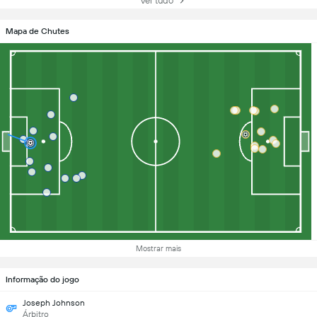
Ver tudo
Mapa de Chutes
Mostrar mais
Informação do jogo
Joseph Johnson
Árbitro