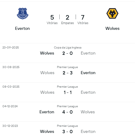
5
2
7
Vitórias
Empates
Vitórias
Everton
Wolves
23-09-2025
Copa da Liga Inglesa
2 - 0
Wolves
Everton
30-08-2025
Premier League
2 - 3
Wolves
Everton
08-03-2025
Premier League
1 - 1
Wolves
Everton
04-12-2024
Premier League
4 - 0
Everton
Wolves
30-12-2023
Premier League
3 - 0
Wolves
Everton