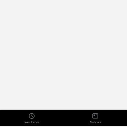
Resultados
Notícias