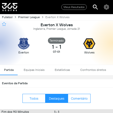
Meus Resultados
Futebol
Premier League
Everton X Wolves
Everton X Wolves
Inglaterra, Premier League, Jornada 21
Terminado
1
-
1
07-01
Everton
Wolves
Partida
Equipas Iniciais
Estatísticas
Confrontos diretos
Eventos da Partida
Todos
Destaques
Comentário
1 - 1
Fim dos 90 Minutos