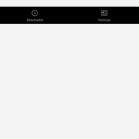
Resultados
Notícias