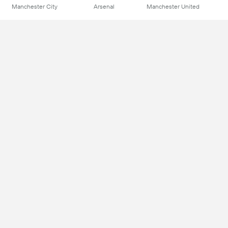
Manchester City
Arsenal
Manchester United