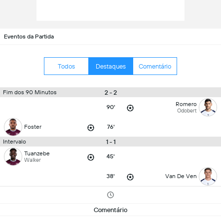
Eventos da Partida
Todos
Destaques
Comentário
2 - 2
Fim dos 90 Minutos
Romero
90'
Odobert
Foster
76'
1 - 1
Intervalo
Tuanzebe
45'
Walker
38'
Van De Ven
Comentário