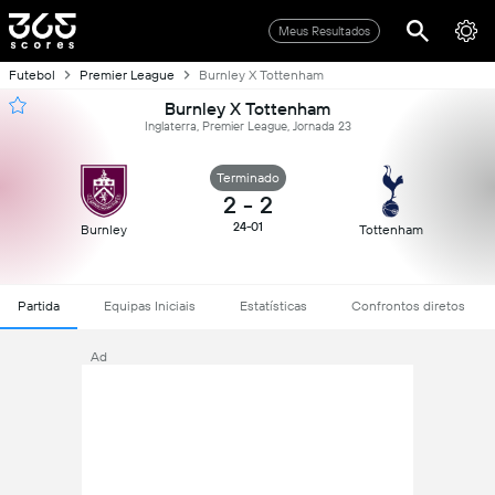
Meus Resultados
Futebol
Premier League
Burnley X Tottenham
Burnley X Tottenham
Inglaterra, Premier League, Jornada 23
Terminado
2
-
2
24-01
Burnley
Tottenham
Partida
Equipas Iniciais
Estatísticas
Confrontos diretos
Ad