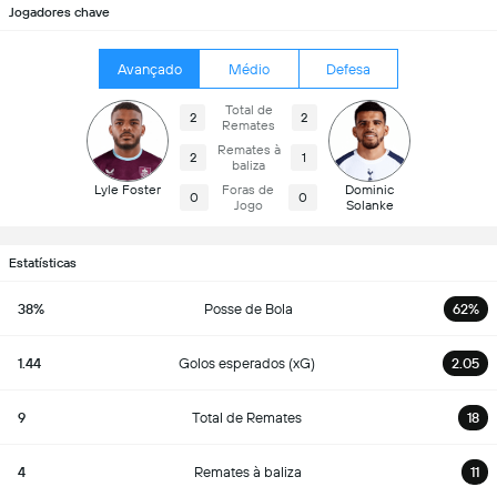
Jogadores chave
Avançado
Médio
Defesa
Total de
2
2
Remates
Remates à
2
1
baliza
Lyle Foster
Foras de
Dominic
0
0
Jogo
Solanke
Estatísticas
38%
Posse de Bola
62%
1.44
Golos esperados (xG)
2.05
9
Total de Remates
18
4
Remates à baliza
11