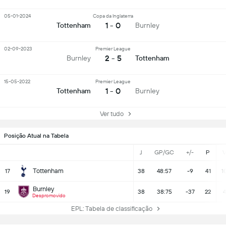
05-01-2024
Copa da Inglaterra
1 - 0
Tottenham
Burnley
02-09-2023
Premier League
2 - 5
Burnley
Tottenham
15-05-2022
Premier League
1 - 0
Tottenham
Burnley
Ver tudo
Posição Atual na Tabela
J
GP/GC
+/-
P
Tottenham
17
38
48:57
-9
41
1
Burnley
19
38
38:75
-37
22
4
Despromovido
EPL: Tabela de classificação