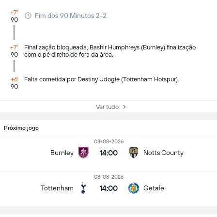
+7'
Fim dos 90 Minutos 2-2
90
+7'
Finalização bloqueada, Bashir Humphreys (Burnley) finalização
90
com o pé direito de fora da área.
+6'
Falta cometida por Destiny Udogie (Tottenham Hotspur).
90
Ver tudo
Próximo jogo
08-08-2026
14:00
Burnley
Notts County
08-08-2026
14:00
Tottenham
Getafe