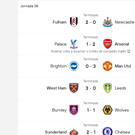
Jornada 38
Terminado
2
-
0
Fulham
Newcastle
Terminado
1
-
2
Palace
Arsenal
Arsenal volta a levantar o troféu de campeão inglês 🏆
Terminado
0
-
3
Brighton
Man Utd
Terminado
3
-
0
West Ham
Leeds
Terminado
1
-
1
Burnley
Wolves
Terminado
2
-
1
Sunderland
Chelsea