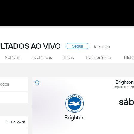
ULTADOS AO VIVO
Seguir
97.05M
Notícias
Estatísticas
Dicas
Transferências
Histó
Brighton
Jogos
Inglaterra, P
sáb
Brighton
21-08-2026