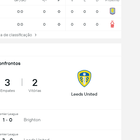
GP/GC
+/-
P
V
E
D
Próximo
0:0
0
0
0
0
0
0:0
0
0
0
0
0
 de classificação
nfrontos
3
2
Empates
Vitórias
Leeds United
emier League
1 - 0
Brighton
emier League