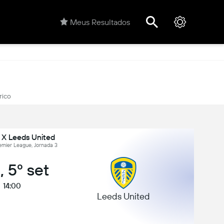
Meus Resultados
rico
 X Leeds United
remier League, Jornada 3
, 5º set
14:00
Leeds United