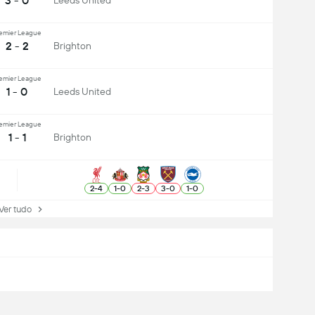
3 - 0
Leeds United
emier League
2 - 2
Brighton
emier League
1 - 0
Leeds United
emier League
1 - 1
Brighton
2
-
4
1
-
0
2
-
3
3
-
0
1
-
0
r tudo