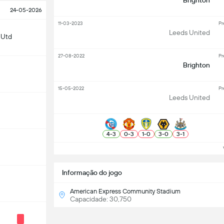
Brighton
24-05-2026
11-03-2023
Pr
Leeds United
 Utd
27-08-2022
Pr
Brighton
15-05-2022
Pr
Leeds United
4
-
3
0
-
3
1
-
0
3
-
0
3
-
1
Ve
Informação do jogo
American Express Community Stadium
Capacidade: 30,750