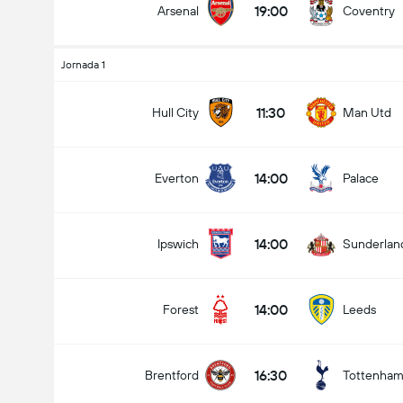
19:00
Arsenal
Coventry
Jornada 1
Encontro - Golos (2.5)
11:30
Hull City
Man Utd
14:00
Everton
Palace
Menos de
Mais de
14:00
Ipswich
Sunderlan
14:00
Forest
Leeds
16:30
Brentford
Tottenha