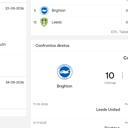
J
23-08-2026
Brighton
5
0
Leeds
13
0
EPL: Tabela
uth
Confrontos diretos
Co
10
24-08-2026
Vitórias
Brighton
17-05-2026
Pr
Leeds United
01-11-2025
Pr