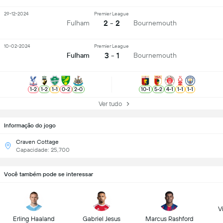
29-12-2024
Premier League
2 - 2
Fulham
Bournemouth
10-02-2024
Premier League
3 - 1
Fulham
Bournemouth
1
-
2
1
-
2
1
-
1
0
-
2
2
-
0
10
-
1
5
-
2
4
-
1
1
-
1
1
-
1
Ver tudo
Informação do jogo
Craven Cottage
Capacidade: 25,700
Você também pode se interessar
Vi
Erling Haaland
Gabriel Jesus
Marcus Rashford