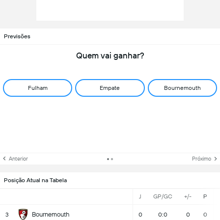
Previsões
Quem vai ganhar?
Fulham
Empate
Bournemouth
Anterior
Próximo
Posição Atual na Tabela
J
GP/GC
+/-
P
Bournemouth
3
0
0:0
0
0