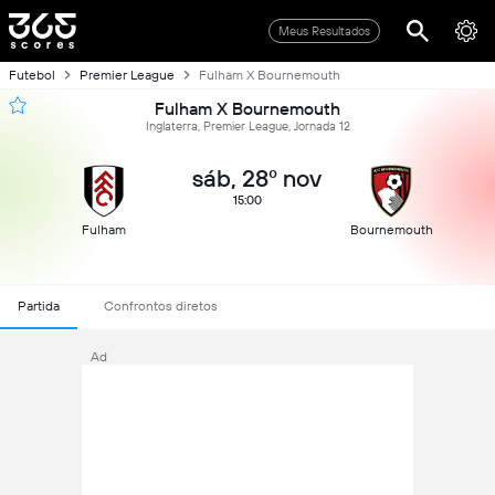
Meus Resultados
Futebol
Premier League
Fulham X Bournemouth
Fulham X Bournemouth
Inglaterra, Premier League, Jornada 12
sáb, 28º nov
15:00
Fulham
Bournemouth
Partida
Confrontos diretos
Ad