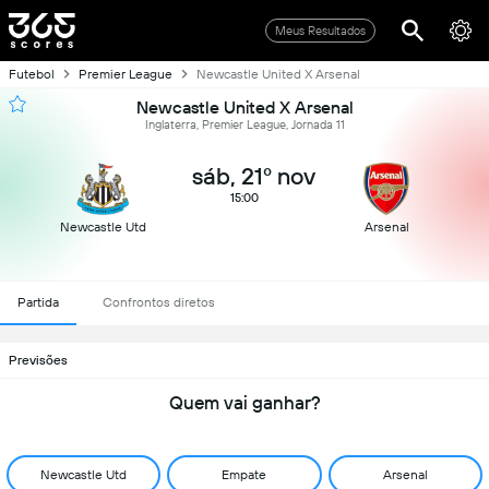
Meus Resultados
Futebol
Premier League
Newcastle United X Arsenal
Newcastle United X Arsenal
Inglaterra, Premier League, Jornada 11
sáb, 21º nov
15:00
Newcastle Utd
Arsenal
Partida
Confrontos diretos
Previsões
Quem vai ganhar?
Newcastle Utd
Empate
Arsenal