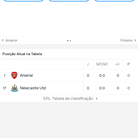
Anterior
Próximo
Posição Atual na Tabela
J
GP/GC
+/-
P
Arsenal
1
0
0:0
0
0
Newcastle Utd
17
0
0:0
0
0
EPL: Tabela de classificação