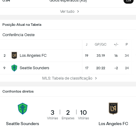
0.84
Golos esperados (xG)
1.19
Ver tudo
Posição Atual na Tabela
Conferência Oeste
J
GP/GC
+/-
P
Los Angeles FC
2
19
35:19
16
34
Seattle Sounders
9
17
20:22
-2
24
MLS: Tabela de classificação
Confrontos diretos
3
2
10
Vitórias
Empates
Vitórias
Seattle Sounders
Los Angeles FC