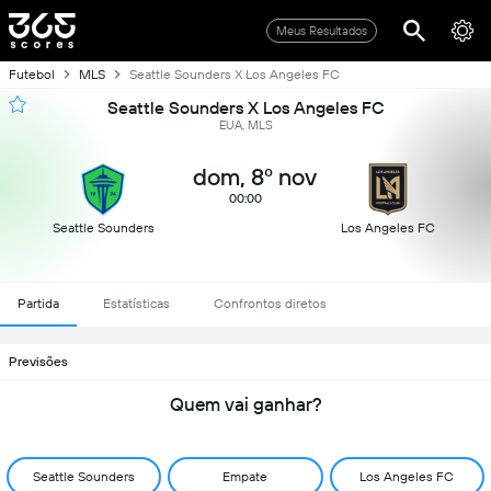
Meus Resultados
Futebol
MLS
Seattle Sounders X Los Angeles FC
Seattle Sounders X Los Angeles FC
EUA, MLS
dom, 8º nov
00:00
Seattle Sounders
Los Angeles FC
Partida
Estatísticas
Confrontos diretos
Previsões
Quem vai ganhar?
Seattle Sounders
Empate
Los Angeles FC