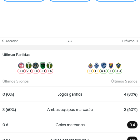
Anterior
Próximo
Últimas Partidas
3
-
0
2
-
1
1
-
0
3
-
1
1
-
5
1
-
1
1
-
1
4
-
0
3
-
1
0
-
3
Últimos 5 jogos
Últimos 5 jogos
0 (0%)
Jogos ganhos
4 (80%)
3 (60%)
Ambas equipas marcarão
3 (60%)
0.6
Golos marcados
3.4