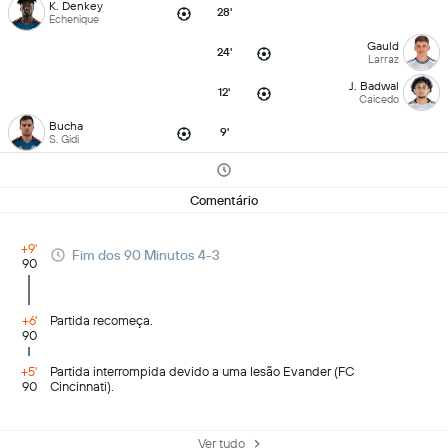
K. Denkey
28'
Echenique
Gauld
24'
Larraz
J. Badwal
12'
Caicedo
Bucha
9'
S. Gidi
Comentário
+9'
Fim dos 90 Minutos 4-3
90
+6'
Partida recomeça.
90
+5'
Partida interrompida devido a uma lesão Evander (FC
90
Cincinnati).
Ver tudo