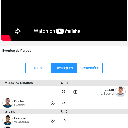
Eventos da Partida
Todos
Destaques
Comentário
4 - 3
Fim dos 90 Minutos
Gauld
58'
J. Badwal
Bucha
56'
Evander
3 - 2
Intervalo
Evander
36'
Valenzuela