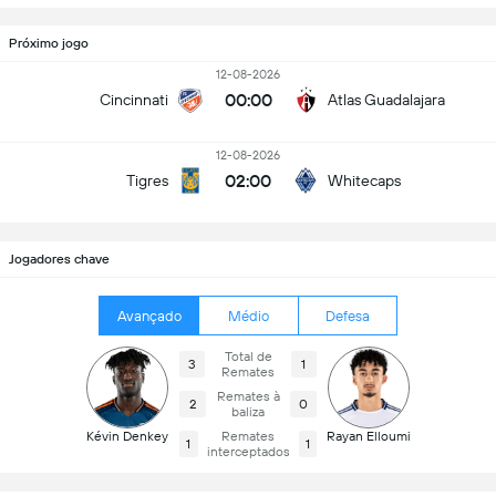
Próximo jogo
12-08-2026
00:00
Cincinnati
Atlas Guadalajara
12-08-2026
02:00
Tigres
Whitecaps
Jogadores chave
Avançado
Médio
Defesa
Total de
3
1
Remates
Remates à
2
0
baliza
Kévin Denkey
Remates
Rayan Elloumi
1
1
interceptados