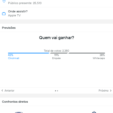
Público presente: 25,513
Onde assistir?
Apple TV
Previsões
Quem vai ganhar?
Total de votos: 2,380
43%
19%
38%
Cincinnati
Empate
Whitecaps
Anterior
Próximo
Confrontos diretos