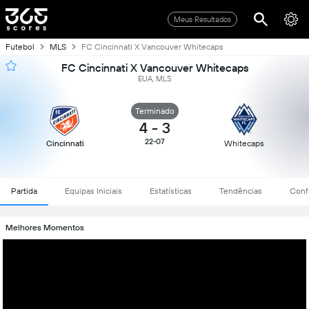
Meus Resultados
Futebol
MLS
FC Cincinnati X Vancouver Whitecaps
FC Cincinnati X Vancouver Whitecaps
EUA, MLS
Terminado
4
-
3
22-07
Cincinnati
Whitecaps
Partida
Equipas Iniciais
Estatísticas
Tendências
Conf
Melhores Momentos