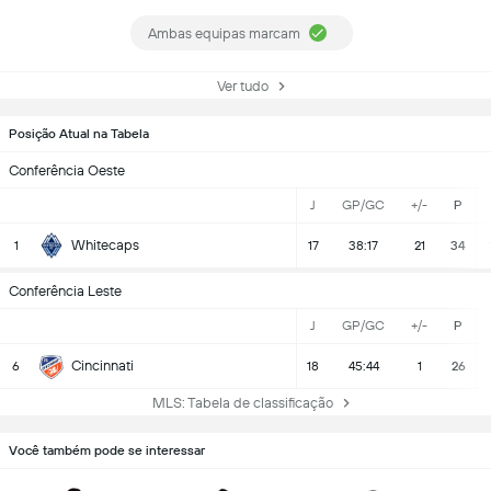
Ambas equipas marcam
Ver tudo
Posição Atual na Tabela
Conferência Oeste
J
GP/GC
+/-
P
Whitecaps
1
17
38:17
21
34
Conferência Leste
J
GP/GC
+/-
P
Cincinnati
6
18
45:44
1
26
MLS: Tabela de classificação
Você também pode se interessar