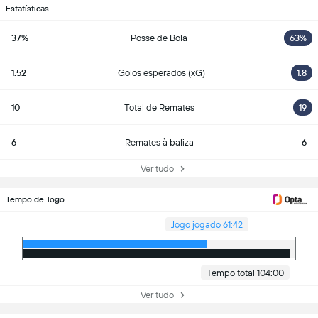
Estatísticas
37%
Posse de Bola
63%
1.52
Golos esperados (xG)
1.8
10
Total de Remates
19
6
Remates à baliza
6
Ver tudo
Tempo de Jogo
Jogo jogado 61:42
Tempo total 104:00
Ver tudo