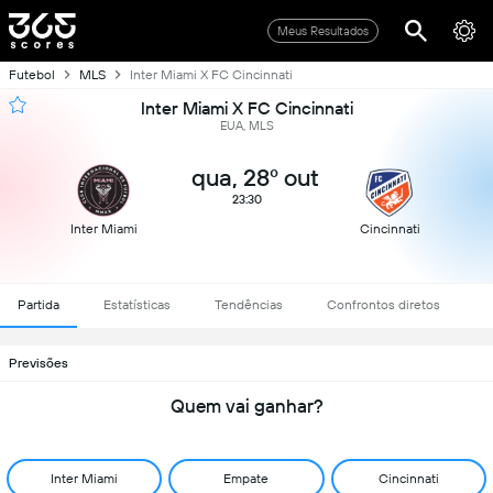
Meus Resultados
Futebol
MLS
Inter Miami X FC Cincinnati
Inter Miami X FC Cincinnati
EUA, MLS
qua, 28º out
23:30
Inter Miami
Cincinnati
Partida
Estatísticas
Tendências
Confrontos diretos
Previsões
Quem vai ganhar?
Inter Miami
Empate
Cincinnati