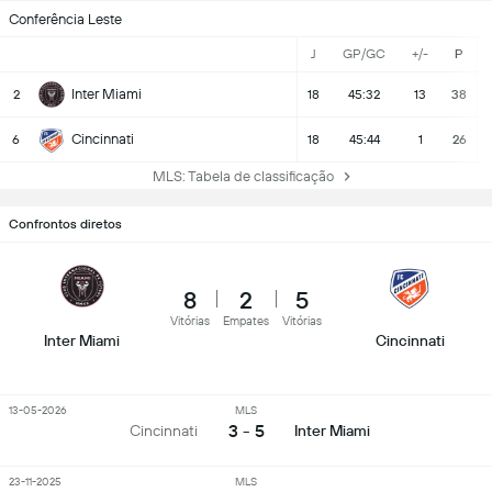
Conferência Leste
J
GP/GC
+/-
P
Inter Miami
2
18
45:32
13
38
Cincinnati
6
18
45:44
1
26
MLS: Tabela de classificação
Confrontos diretos
8
2
5
Vitórias
Empates
Vitórias
Inter Miami
Cincinnati
13-05-2026
MLS
3 - 5
Cincinnati
Inter Miami
23-11-2025
MLS