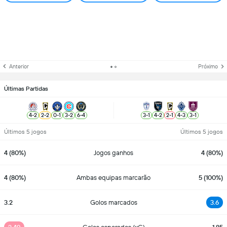
Anterior
Próximo
Últimas Partidas
4
-
2
2
-
2
0
-
1
3
-
2
6
-
4
3
-
1
4
-
2
2
-
1
4
-
3
3
-
1
Últimos 5 jogos
Últimos 5 jogos
4 (80%)
Jogos ganhos
4 (80%)
4 (80%)
Ambas equipas marcarão
5 (100%)
3.2
Golos marcados
3.6