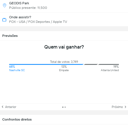
GEODIS Park
Público presente: 11,500
Onde assistir?
FOX - USA / FOX Deportes / Apple TV
Previsões
Quem vai ganhar?
Total de votos: 3,749
68%
13%
19%
Nashville SC
Empate
Atlanta United
Anterior
Próximo
Confrontos diretos