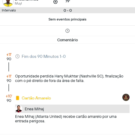
79'
Muyl
0 - 0
Intervalo
Sem eventos principais
Comentário
+11'
Fim dos 90 Minutos 1-0
90
+11'
Oportunidade perdida Hany Mukhtar (Nashville SC), finalização
90
com o pé direito de fora da área de falta.
+10'
Cartão Amarelo
90
Enea Mihaj
Enea Mihaj (Atlanta United) recebe cartão amarelo por uma
entrada perigosa.