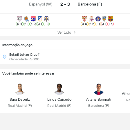
2 - 3
Espanyol (W)
Barcelona (F)
0
-
4
2
-
1
4
-
0
3
-
1
1
-
3
0
-
0
2
-
2
1
-
1
3
-
1
1
-
4
Ver tudo
Informação do jogo
Estadi Johan Cruyff
Capacidade: 6,000
Você também pode se interessar
Athen
Sara Dabritz
Linda Caicedo
Aitana Bonmatí
Re
Real Madrid (F)
Real Madrid (F)
Barcelona (F)