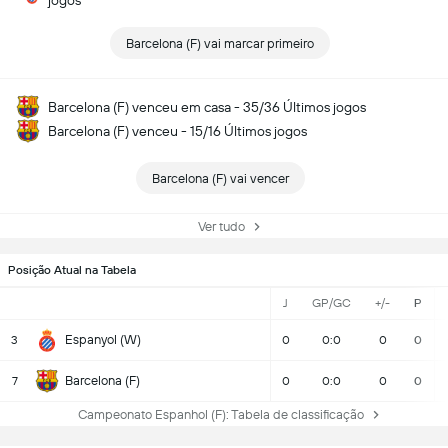
jogos
Barcelona (F) vai marcar primeiro
Barcelona (F) venceu em casa - 35/36 Últimos jogos
Barcelona (F) venceu - 15/16 Últimos jogos
Barcelona (F) vai vencer
Ver tudo
Posição Atual na Tabela
J
GP/GC
+/-
P
Espanyol (W)
3
0
0:0
0
0
Barcelona (F)
7
0
0:0
0
0
Campeonato Espanhol (F): Tabela de classificação