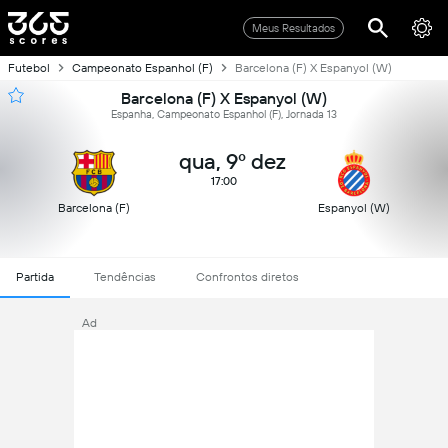
Meus Resultados
Futebol
Campeonato Espanhol (F)
Barcelona (F) X Espanyol (W)
Barcelona (F) X Espanyol (W)
Espanha, Campeonato Espanhol (F), Jornada 13
qua, 9º dez
17:00
Barcelona (F)
Espanyol (W)
Partida
Tendências
Confrontos diretos
Ad