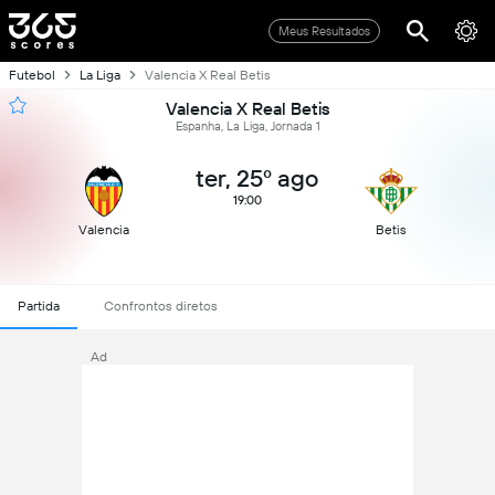
Meus Resultados
Futebol
La Liga
Valencia X Real Betis
Valencia X Real Betis
Espanha, La Liga, Jornada 1
ter, 25º ago
19:00
Valencia
Betis
Partida
Confrontos diretos
Ad