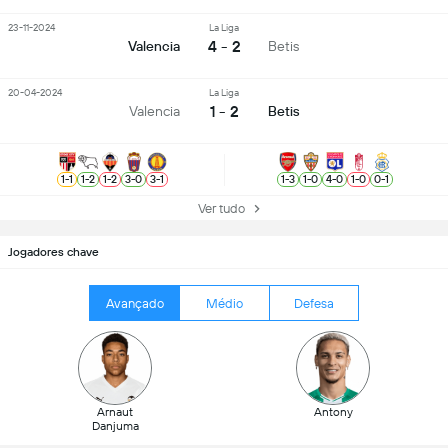
23-11-2024
La Liga
4 - 2
Valencia
Betis
20-04-2024
La Liga
1 - 2
Valencia
Betis
1
-
1
1
-
2
1
-
2
3
-
0
3
-
1
1
-
3
1
-
0
4
-
0
1
-
0
0
-
1
Ver tudo
Jogadores chave
Avançado
Médio
Defesa
Arnaut
Antony
Danjuma