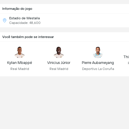
Informação do jogo
Estadio de Mestalla
Capacidade: 48,600
Você também pode se interessar
Thi
Kylian Mbappé
Vinicius Júnior
Pierre Aubameyang
Real Madrid
Real Madrid
Deportivo La Coruña