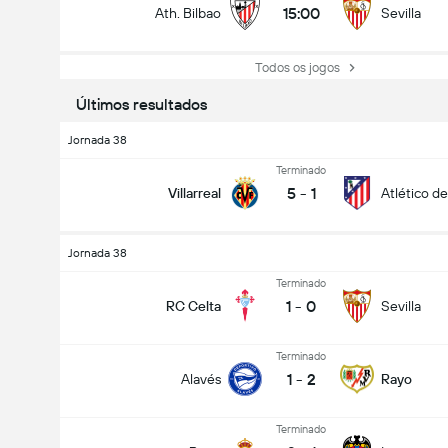
15:00
Ath. Bilbao
Sevilla
Todos os jogos
Últimos resultados
Jornada 38
Terminado
5
-
1
Villarreal
Atlético d
Jornada 38
Terminado
1
-
0
RC Celta
Sevilla
Terminado
1
-
2
Alavés
Rayo
Terminado