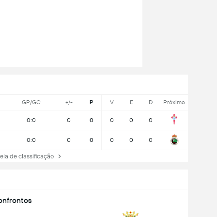
GP/GC
+/-
P
V
E
D
Próximo
0:0
0
0
0
0
0
0:0
0
0
0
0
0
la de classificação
nfrontos