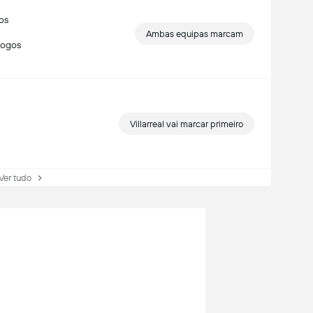
os
Ambas equipas marcam
jogos
Villarreal vai marcar primeiro
r tudo