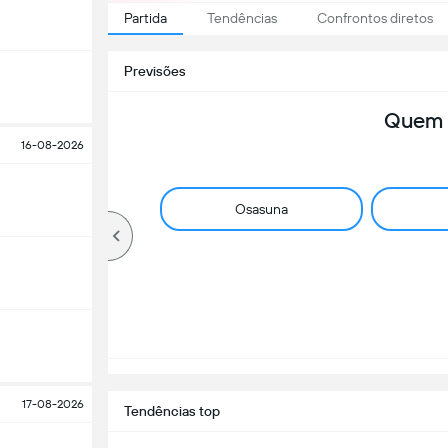
Partida
Tendências
Confrontos diretos
Previsões
Quem 
16-08-2026
Osasuna
17-08-2026
Tendências top