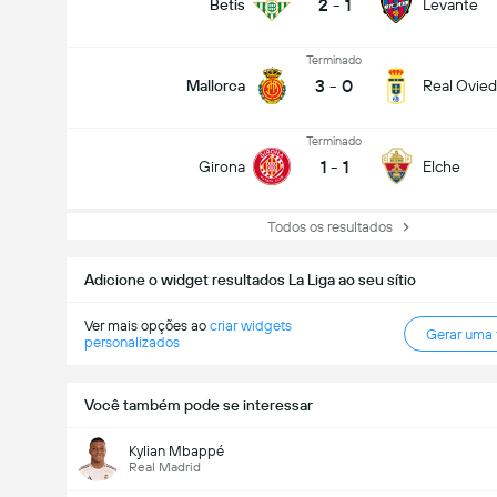
2
-
1
Betis
Levante
Terminado
3
-
0
Mallorca
Real Ovie
Terminado
1
-
1
Girona
Elche
Todos os resultados
Adicione o widget resultados La Liga ao seu sítio
Ver mais opções ao
criar widgets
Gerar uma
personalizados
Você também pode se interessar
Kylian Mbappé
Real Madrid