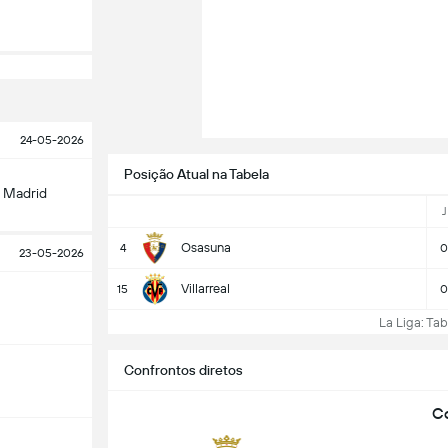
24-05-2026
Posição Atual na Tabela
e Madrid
J
Osasuna
4
0
23-05-2026
Villarreal
15
0
La Liga: Tabe
Confrontos diretos
Co