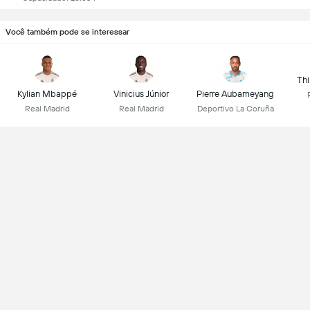
Você também pode se interessar
Thi
Kylian Mbappé
Vinicius Júnior
Pierre Aubameyang
Real Madrid
Real Madrid
Deportivo La Coruña