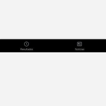
Resultados
Notícias