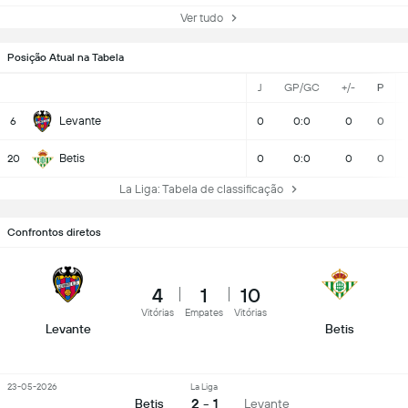
Ver tudo
Posição Atual na Tabela
J
GP/GC
+/-
P
Levante
6
0
0:0
0
0
Betis
20
0
0:0
0
0
La Liga: Tabela de classificação
Confrontos diretos
4
1
10
Vitórias
Empates
Vitórias
Levante
Betis
23-05-2026
La Liga
2 - 1
Betis
Levante