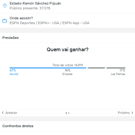
Estadio Ramón Sánchez Pizjuán
Público presente: 37,078
Onde assistir?
ESPN Deportes / ESPN+ - USA / ESPN App - USA
Previsões
Quem vai ganhar?
Total de votos: 14,819
67%
16%
17%
Sevilla
Empate
Las Palmas
Anterior
Próximo
Confrontos diretos