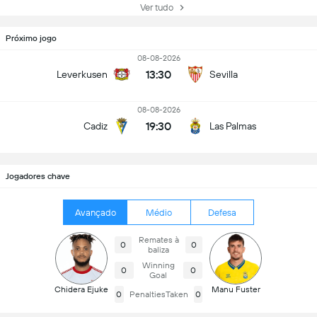
Ver tudo
Próximo jogo
08-08-2026
13:30
Leverkusen
Sevilla
08-08-2026
19:30
Cadiz
Las Palmas
Jogadores chave
Avançado
Médio
Defesa
Remates à
0
0
baliza
Winning
0
0
Goal
Chidera Ejuke
Manu Fuster
0
PenaltiesTaken
0