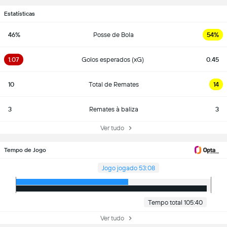
Estatísticas
46%
Posse de Bola
54%
1.07
Golos esperados (xG)
0.45
10
Total de Remates
14
3
Remates à baliza
3
Ver tudo
Tempo de Jogo
Jogo jogado 53:08
Tempo total 105:40
Ver tudo