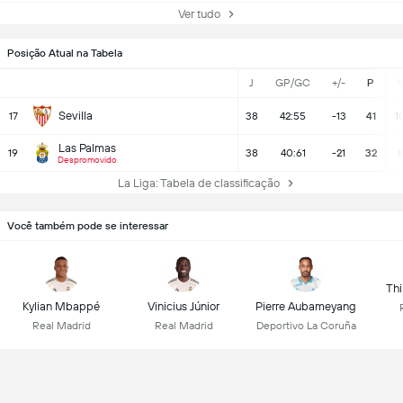
Ver tudo
Posição Atual na Tabela
J
GP/GC
+/-
P
Sevilla
17
38
42:55
-13
41
1
Las Palmas
19
38
40:61
-21
32
Despromovido
La Liga: Tabela de classificação
Você também pode se interessar
Thi
Kylian Mbappé
Vinicius Júnior
Pierre Aubameyang
Real Madrid
Real Madrid
Deportivo La Coruña