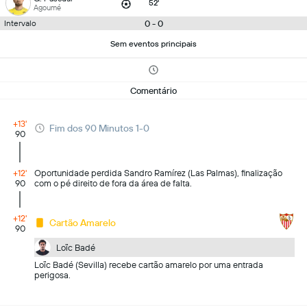
52'
Agoumé
0 - 0
Intervalo
Sem eventos principais
Comentário
+13'
Fim dos 90 Minutos 1-0
90
+12'
Oportunidade perdida Sandro Ramírez (Las Palmas), finalização
90
com o pé direito de fora da área de falta.
+12'
Cartão Amarelo
90
Loïc Badé
Loïc Badé (Sevilla) recebe cartão amarelo por uma entrada
perigosa.