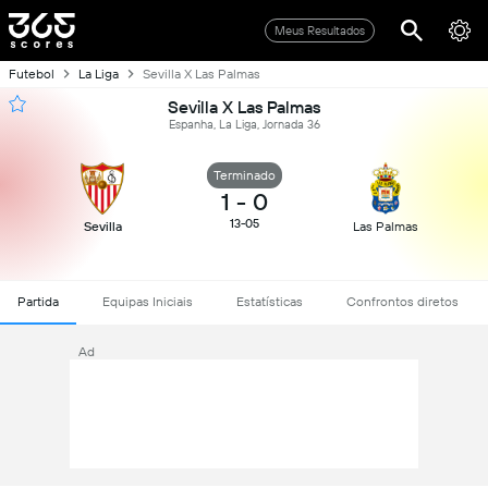
Meus Resultados
Futebol
La Liga
Sevilla X Las Palmas
Sevilla X Las Palmas
Espanha, La Liga, Jornada 36
Terminado
1
-
0
13-05
Sevilla
Las Palmas
Partida
Equipas Iniciais
Estatísticas
Confrontos diretos
Ad