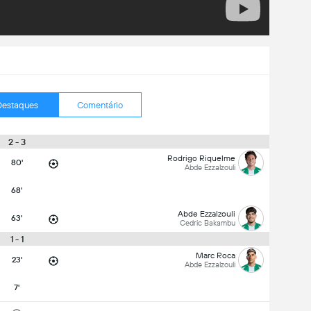
Destaques
Comentário
2 - 3
Rodrigo Riquelme
80'
Abde Ezzalzouli
68'
Abde Ezzalzouli
63'
Cedric Bakambu
1 - 1
Marc Roca
23'
Abde Ezzalzouli
7'