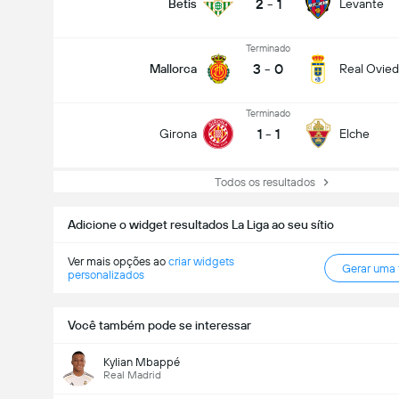
2
-
1
Betis
Levante
Terminado
3
-
0
Mallorca
Real Ovie
Terminado
1
-
1
Girona
Elche
Todos os resultados
Adicione o widget resultados La Liga ao seu sítio
Ver mais opções ao
criar widgets
Gerar uma
personalizados
Você também pode se interessar
Kylian Mbappé
Real Madrid