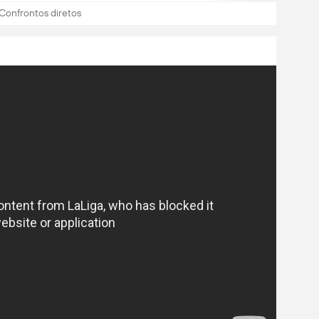
Confrontos diretos