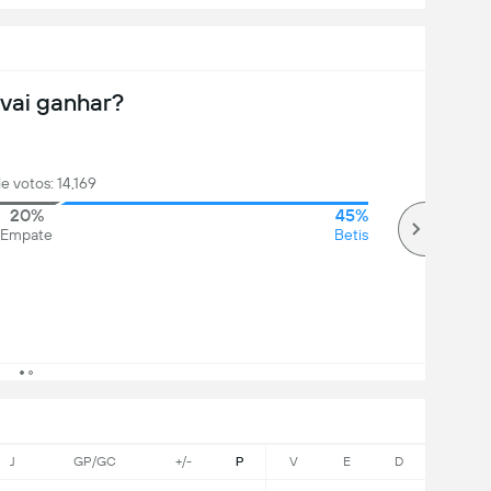
vai ganhar?
de votos: 14,169
20%
45%
Empate
Betis
J
GP/GC
+/-
P
V
E
D