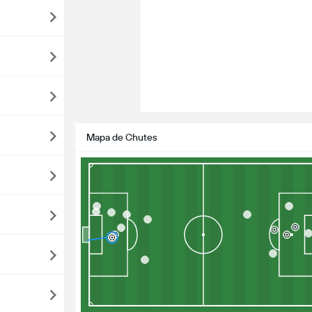
Mapa de Chutes