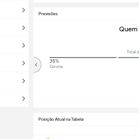
Previsões
Quem 
Total 
70%
35%
Mais de
Girona
Posição Atual na Tabela