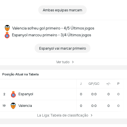
Ambas equipas marcam
Valencia sofreu gol primeiro - 4/5 Últimos jogos
Espanyol marcou primeiro - 3/4 Últimos jogos
Espanyol vai marcar primeiro
Ver tudo
Posição Atual na Tabela
J
GP/GC
+/-
P
Espanyol
2
0
0:0
0
0
Valencia
19
0
0:0
0
0
La Liga: Tabela de classificação