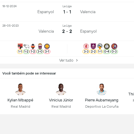
18-12-2024
La Liga
1 - 1
Espanyol
Valencia
28-05-2023
La Liga
2 - 2
Valencia
Espanyol
1
-
1
1
-
2
1
-
2
3
-
0
3
-
1
3
-
3
2
-
2
1
-
1
0
-
4
0
-
3
Ver tudo
Você também pode se interessar
Thi
Kylian Mbappé
Vinicius Júnior
Pierre Aubameyang
Real Madrid
Real Madrid
Deportivo La Coruña