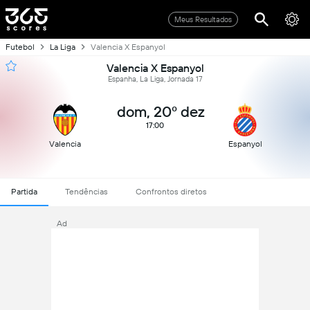
Meus Resultados
Futebol
La Liga
Valencia X Espanyol
Valencia X Espanyol
Espanha, La Liga, Jornada 17
dom, 20º dez
17:00
Valencia
Espanyol
Partida
Tendências
Confrontos diretos
Ad