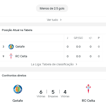
Menos de 2.5 gols
Ver tudo
Posição Atual na Tabela
J
GP/GC
+/-
P
Getafe
3
0
0:0
0
0
RC Celta
9
0
0:0
0
0
La Liga: Tabela de classificação
Confrontos diretos
6
5
4
Vitórias
Empates
Vitórias
Getafe
RC Celta