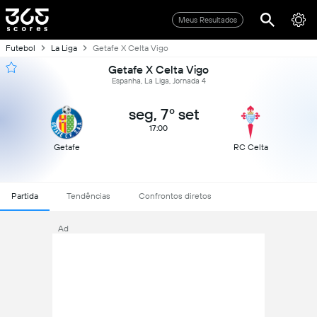
Meus Resultados
Futebol
La Liga
Getafe X Celta Vigo
Getafe X Celta Vigo
Espanha, La Liga, Jornada 4
seg, 7º set
17:00
Getafe
RC Celta
Partida
Tendências
Confrontos diretos
Ad