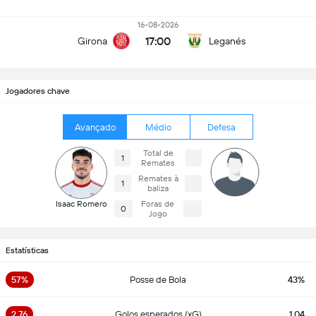
16-08-2026
17:00
Girona
Leganés
Jogadores chave
Avançado
Médio
Defesa
Total de
1
Remates
Remates à
1
baliza
Isaac Romero
Foras de
0
Jogo
Estatísticas
57%
Posse de Bola
43%
2.76
Golos esperados (xG)
1.04