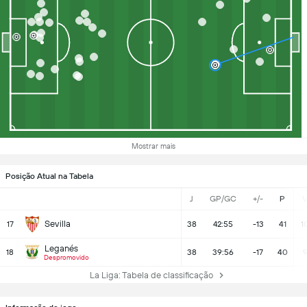
Mostrar mais
Posição Atual na Tabela
J
GP/GC
+/-
P
Sevilla
17
38
42:55
-13
41
1
Leganés
18
38
39:56
-17
40
Despromovido
La Liga: Tabela de classificação