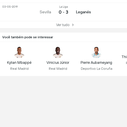
03-05-2019
La Liga
0 - 3
Sevilla
Leganés
Ver tudo
Você também pode se interessar
Thi
Kylian Mbappé
Vinicius Júnior
Pierre Aubameyang
Real Madrid
Real Madrid
Deportivo La Coruña