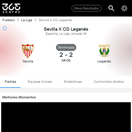
Meus Resultados
Futebol
La Liga
Sevilla X CD Leganés
Sevilla X CD Leganés
Espanha, La Liga, Jornada 34
Terminado
2
-
2
04-05
Sevilla
Leganés
Partida
Equipas Iniciais
Estatísticas
Confrontos diretos
Melhores Momentos