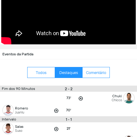
Eventos da Partida
Todos
Destaques
Comentário
2 - 2
Fim dos 90 Minutos
Chuki
73'
Chicco
Romero
70'
Juanlu
1 - 1
Intervalo
Salas
21'
Suso