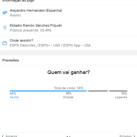
Informação do jogo
Alejandro Hernandez (Espanha)
Árbitro
Estadio Ramón Sánchez Pizjuán
Público presente: 35,495
Onde assistir?
ESPN Deportes / ESPN+ - USA / ESPN App - USA
Previsões
Quem vai ganhar?
Total de votos: 7,415
66%
18%
16%
Sevilla
Empate
Leganés
Anterior
Próximo