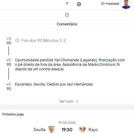
7'
El-Haddadi
Comentário
+6'
Fim dos 90 Minutos 2-2
90
+5'
Oportunidade perdida Yan Diomande (Leganés), finalização com
90
o pé direito de fora da área. Assistência de Marko Dmitrovic N
depois de um contra-ataque.
+4'
Escanteio, Sevilla. Cedido por Javi Hernández.
90
Ver tudo
Próximo jogo
15-08-2026
19:30
Sevilla
Rayo