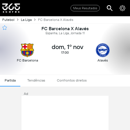
Meus Resultados
Futebol
La Liga
FC Barcelona X Alavés
FC Barcelona X Alavés
Espanha, La Liga, Jornada 11
dom, 1º nov
17:00
FC Barcelona
Alavés
Partida
Tendências
Confrontos diretos
Ad