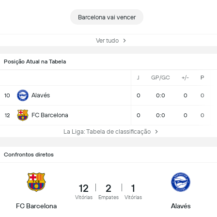
Barcelona vai vencer
Ver tudo
Posição Atual na Tabela
J
GP/GC
+/-
P
Alavés
10
0
0:0
0
0
FC Barcelona
12
0
0:0
0
0
La Liga: Tabela de classificação
Confrontos diretos
12
2
1
Vitórias
Empates
Vitórias
FC Barcelona
Alavés