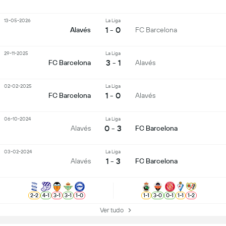
13-05-2026
La Liga
1 - 0
Alavés
FC Barcelona
29-11-2025
La Liga
3 - 1
FC Barcelona
Alavés
02-02-2025
La Liga
1 - 0
FC Barcelona
Alavés
06-10-2024
La Liga
0 - 3
Alavés
FC Barcelona
03-02-2024
La Liga
1 - 3
Alavés
FC Barcelona
2
-
2
4
-
1
3
-
1
3
-
1
1
-
0
1
-
1
3
-
0
0
-
1
1
-
1
1
-
2
Ver tudo