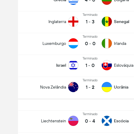
Terminado
1
-
3
Inglaterra
Senegal
Terminado
0
-
0
Luxemburgo
Irlanda
Terminado
1
-
0
Israel
Eslováquia
Terminado
1
-
2
Nova Zelândia
Ucrânia
Terminado
0
-
4
Liechtenstein
Escócia