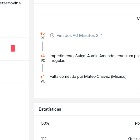
erzegovina
C
+5'
Fim dos 90 Minutos 2-4
90
+4'
Impedimento, Suíça. Aurèle Amenda tentou um pa
90
irregular.
+4'
Falta cometida por Mateo Chávez (México).
90
Ve
Estatísticas
50%
Po
1.12
Golos 