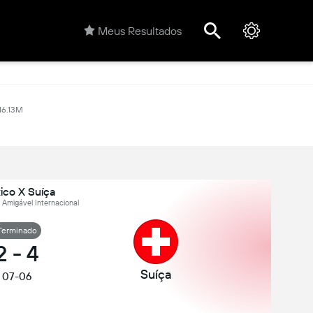
Meus Resultados
16.13M
ico X Suíça
, Amigável Internacional
Terminado
2
-
4
Suíça
07-06