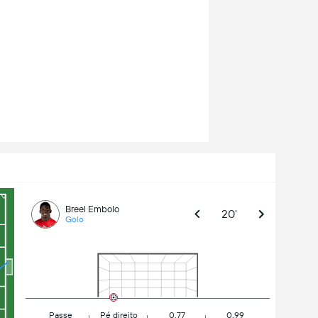
Breel Embolo
20'
Golo
Passe
Pé direito
0.77
0.99