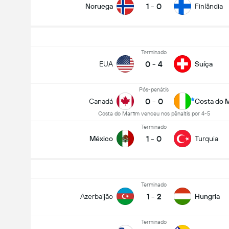
1
-
0
Noruega
Finlândia
Terminado
0
-
4
EUA
Suíça
Pós-penátís
0
-
0
Canadá
Costa do 
Costa do Marfim venceu nos pênaltis por 4-5
Terminado
1
-
0
México
Turquia
Terminado
1
-
2
Azerbaijão
Hungria
Terminado