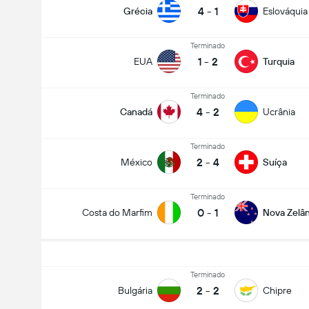
4
-
1
Grécia
Eslováquia
Terminado
1
-
2
EUA
Turquia
Terminado
4
-
2
Canadá
Ucrânia
Terminado
2
-
4
México
Suíça
Terminado
0
-
1
Costa do Marfim
Nova Zelân
Terminado
2
-
2
Bulgária
Chipre