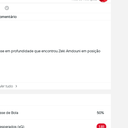
omentário
sse em profundidade que encontrou Zeki Amdouni em posição
r tudo
sse de Bola
50%
esperados (xG)
1.81