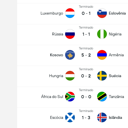
Terminado
0
-
1
Luxemburgo
Eslovênia
Terminado
1
-
1
Rússia
Nigéria
Terminado
5
-
2
Kosovo
Armênia
Terminado
0
-
2
Hungria
Suécia
Terminado
0
-
0
África do Sul
Tanzânia
Terminado
1
-
3
Escócia
Islândia