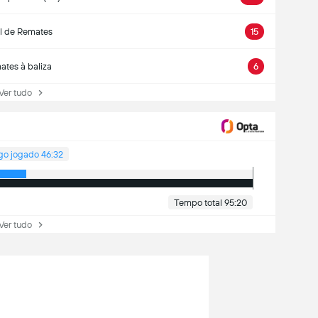
l de Remates
15
tes à baliza
6
r tudo
go jogado 46:32
Tempo total 95:20
r tudo