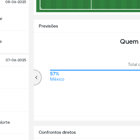
08-06-2025
ar
Previsões
Quem 
e
07-06-2025
Total 
73%
57%
Mais de
México
 Norte
Confrontos diretos