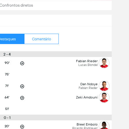
Confrontos diretos
Destaques
Comentário
2 - 4
Fabian Rieder
90'
Lucas Blondel
75'
Dan Ndoye
71'
Fabian Rieder
64'
Zeki Amdouni
51'
0 - 1
Breel Embolo
20'
Ricardo Rodriguez