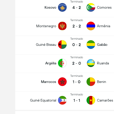
Terminado
4
-
2
Kosovo
Comores
Terminado
2
-
2
Montenegro
Armênia
Terminado
0
-
2
Guiné Bissau
Gabão
Terminado
2
-
0
Argélia
Ruanda
Terminado
1
-
0
Marrocos
Benin
Terminado
1
-
1
Guiné Equatorial
Camarões