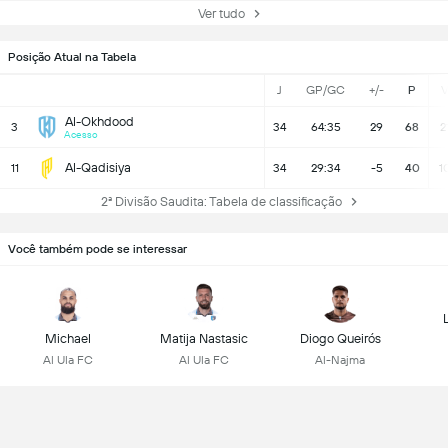
Ver tudo
Posição Atual na Tabela
J
GP/GC
+/-
P
Al-Okhdood
3
34
64:35
29
68
2
Acesso
Al-Qadisiya
11
34
29:34
-5
40
1
2ª Divisão Saudita: Tabela de classificação
Você também pode se interessar
Michael
Matija Nastasic
Diogo Queirós
Al Ula FC
Al Ula FC
Al-Najma