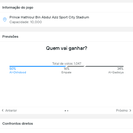
Informação do jogo
Prince Hathloul Bin Abdul Aziz Sport City Stadium
Capacidade: 10,000
Previsões
Quem vai ganhar?
Total de votos: 1,047
50%
16%
34%
Al-Okhdood
Empate
Al-Qadisiya
Anterior
Próximo
Confrontos diretos