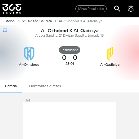
Meus Resultados
Futebol
2ª Divisão Saudita
Al-Okhdood X Al-Qadisiya
Al-Okhdood X Al-Qadisiya
Arábia Saudita, 2ª Divisão Saudita, Jornada 18
Terminado
0
-
0
28-01
Al-Okhdood
Al-Qadisiya
Partida
Confrontos diretos
Ad