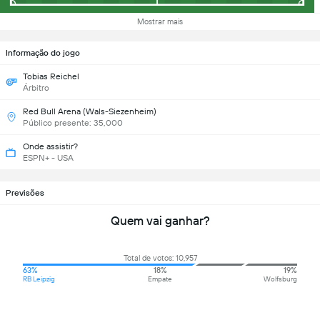
Mostrar mais
Informação do jogo
Tobias Reichel
Árbitro
Red Bull Arena (Wals-Siezenheim)
Público presente: 35,000
Onde assistir?
ESPN+ - USA
Previsões
Quem vai ganhar?
Total de votos: 10,957
63%
18%
19%
RB Leipzig
Empate
Wolfsburg