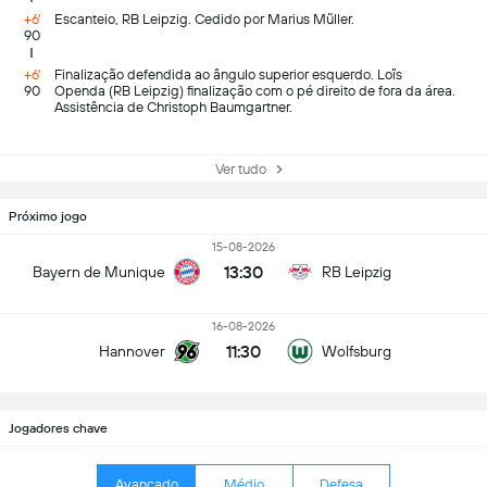
+6'
Escanteio, RB Leipzig. Cedido por Marius Müller.
90
+6'
Finalização defendida ao ângulo superior esquerdo. Loïs
90
Openda (RB Leipzig) finalização com o pé direito de fora da área.
Assistência de Christoph Baumgartner.
Ver tudo
Próximo jogo
15-08-2026
13:30
Bayern de Munique
RB Leipzig
16-08-2026
11:30
Hannover
Wolfsburg
Jogadores chave
Avançado
Médio
Defesa