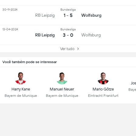
30-11-2024
Bundesliga
1 - 5
RB Leipzig
Wolfsburg
13-04-2024
Bundesliga
3 - 0
RB Leipzig
Wolfsburg
Ver tudo
Você também pode se interessar
Jo
Harry Kane
Manuel Neuer
Mario Götze
Baye
Bayern de Munique
Bayern de Munique
Eintracht Frankfurt