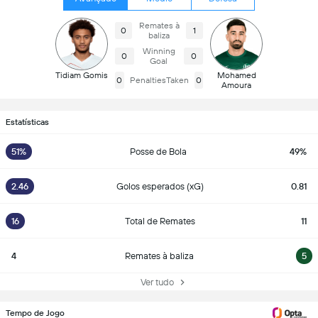
Remates à
0
1
baliza
Winning
0
0
Goal
Tidiam Gomis
Mohamed
0
PenaltiesTaken
0
Amoura
Estatísticas
51%
Posse de Bola
49%
2.46
Golos esperados (xG)
0.81
16
Total de Remates
11
4
Remates à baliza
5
Ver tudo
Tempo de Jogo