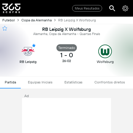
Meus Resultados
Futebol
Copa da Alemanha
RB Leipzig X Wolfsburg
RB Leipzig X Wolfsburg
Alemanha, Copa da Alemanha - Quartas Finais
Terminado
1
-
0
26-02
RB Leipzig
Wolfsburg
Partida
Equipas Iniciais
Estatísticas
Confrontos diretos
Ad