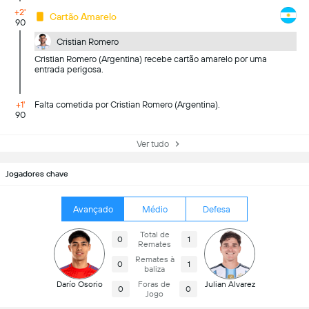
+2'
Cartão Amarelo
90
Cristian Romero
Cristian Romero (Argentina) recebe cartão amarelo por uma
entrada perigosa.
+1'
Falta cometida por Cristian Romero (Argentina).
90
Ver tudo
Jogadores chave
Avançado
Médio
Defesa
Total de
0
1
Remates
Remates à
0
1
baliza
Darío Osorio
Foras de
Julian Alvarez
0
0
Jogo