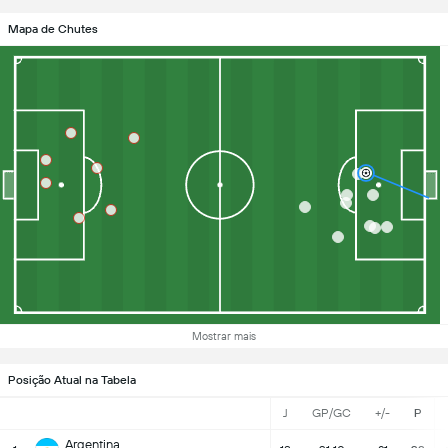
Mapa de Chutes
Mostrar mais
Posição Atual na Tabela
J
GP/GC
+/-
P
Argentina