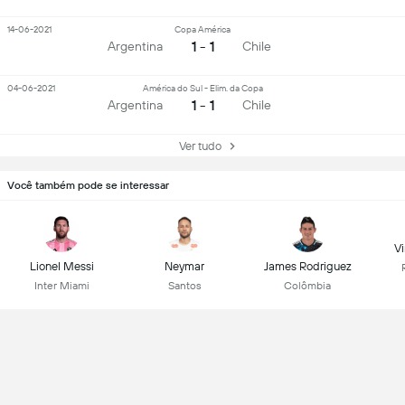
14-06-2021
Copa América
1 - 1
Argentina
Chile
04-06-2021
América do Sul - Elim. da Copa
1 - 1
Argentina
Chile
Ver tudo
Você também pode se interessar
Vi
Lionel Messi
Neymar
James Rodriguez
Inter Miami
Santos
Colômbia