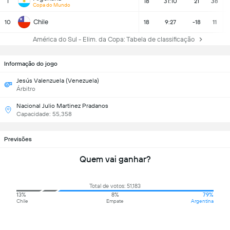
1
18
31:10
21
38
Copa do Mundo
Chile
10
18
9:27
-18
11
América do Sul - Elim. da Copa: Tabela de classificação
Informação do jogo
Jesús Valenzuela (Venezuela)
Árbitro
Nacional Julio Martinez Pradanos
Capacidade: 55,358
Previsões
Quem vai ganhar?
Total de votos: 51,183
13%
8%
79%
Chile
Empate
Argentina