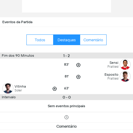
Eventos da Partida
Todos
Destaques
Comentário
1 - 2
Fim dos 90 Minutos
Sensi
83'
Frattesi
Esposito
81'
Frattesi
Vitinha
63'
Soler
0 - 0
Intervalo
Sem eventos principais
Comentário