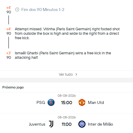
+4'
Fim dos 90 Minutos 1-2
90
+4'
Attempt missed. Vitinha (Paris Saint Germain) right footed shot
90
from outside the box is high and wide to the right from a direct
free kick.
+3'
Ismaël Gharbi (Paris Saint Germain) wins a free kick in the
90
attacking half.
Ver tudo
Próximo jogo
08-08-2026
15:00
PSG
Man Utd
08-08-2026
11:00
Juventus
Inter de Milão