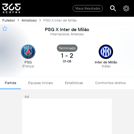
Meus Resultados
Futebol
Amistoso
PSG X Inter de Milão
PSG X Inter de Milão
Internacional, Amistoso
Terminado
1
-
2
01-08
PSG
Inter de Milão
(França)
(Itália)
Partida
Equipas Iniciais
Estatísticas
Confrontos diretos
Ad