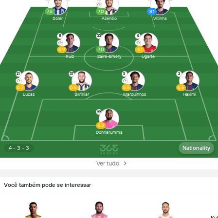
7.6
7.0
8.1
Soler
Asensio
Vitinha
8
33
4
6.9
7.0
6.1
Ruiz
Zaire-Emery
Ugarte
21
37
5
2
6.3
6.5
6.5
6.5
Lucas
Škriniar
Marquinhos
Hakimi
99
6.2
Donnarumma
4 - 3 - 3
Nationality
Ver tudo
Você também pode se interessar