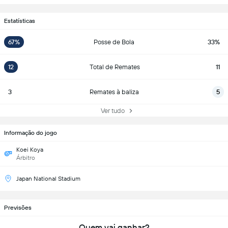
Estatísticas
67%
Posse de Bola
33%
12
Total de Remates
11
3
Remates à baliza
5
Ver tudo
Informação do jogo
Koei Koya
Árbitro
Japan National Stadium
Previsões
Quem vai ganhar?