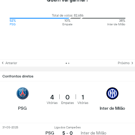
Total de votos: 82,686
52%
10%
38%
PSG
Empate
Inter de Milão
Anterior
Próximo
Confrontos diretos
4
0
1
Vitórias
Empates
Vitórias
PSG
Inter de Milão
31-05-2025
Liga dos Campeões
5 - 0
PSG
Inter de Milão