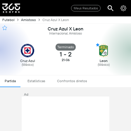
Meus Resultados
Futebol
Amistoso
Cruz Azul X Leon
Cruz Azul X Leon
Internacional, Amistoso
Terminado
1
-
2
21-06
Cruz Azul
Leon
(México)
(México)
Partida
Estatísticas
Confrontos diretos
Ad