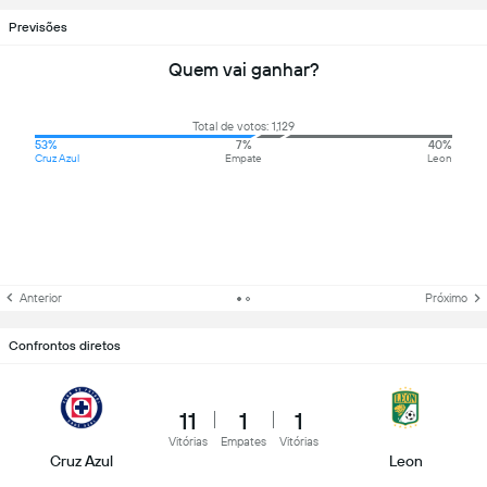
Previsões
Quem vai ganhar?
Total de votos: 1,129
53%
7%
40%
Cruz Azul
Empate
Leon
Anterior
Próximo
Confrontos diretos
11
1
1
Vitórias
Empates
Vitórias
Cruz Azul
Leon