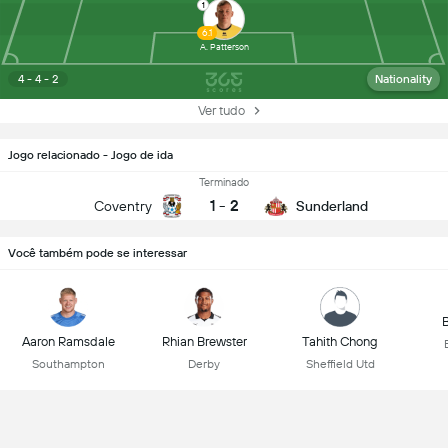
1
6.1
A. Patterson
4 - 4 - 2
Nationality
Ver tudo
Jogo relacionado - Jogo de ida
Terminado
1
-
2
Coventry
Sunderland
Você também pode se interessar
B
Aaron Ramsdale
Rhian Brewster
Tahith Chong
Southampton
Derby
Sheffield Utd