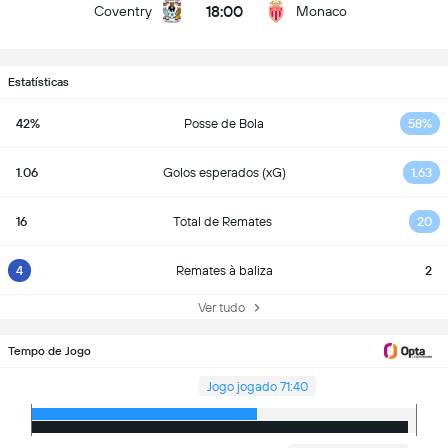
18:00
Coventry
Monaco
Estatísticas
42%
Posse de Bola
58%
1.06
Golos esperados (xG)
1.63
16
Total de Remates
20
4
Remates à baliza
2
Ver tudo
Tempo de Jogo
Jogo jogado 71:40