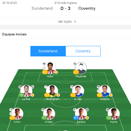
23-12-2023
2ª Divisão Inglesa
0 - 3
Sunderland
Coventry
Ver tudo
Equipas Iniciais
Sunderland
Coventry
18
12
6.5
6.7
Isidor
Mayenda
28
7
4
10
7.6
6.9
6.7
6.5
Le Fee
J. Bellingham
D. Neil
Roberts
3
13
5
32
6.9
7.7
8.9
7.0
Cirkin
O'Nien
Ballard
Hume