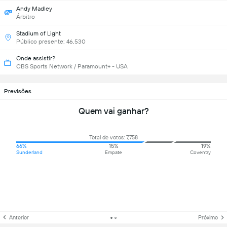
Andy Madley
Árbitro
Stadium of Light
Público presente: 46,530
Onde assistir?
CBS Sports Network / Paramount+ - USA
Previsões
Quem vai ganhar?
Total de votos: 7,758
66%
15%
19%
Sunderland
Empate
Coventry
Anterior
Próximo